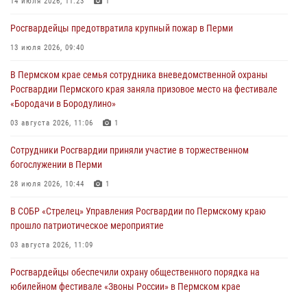
14 июля 2026, 11:23
1
Росгвардеец спас тонущую женщину в Пермском крае
Росгвардейцы предотвратила крупный пожар в Перми
30 июля 2026, 05:19
13 июля 2026, 09:40
Сотрудники Росгвардии приняли участие в торжественном
В Пермском крае семья сотрудника вневедомственной охраны
богослужении в Перми
Росгвардии Пермского края заняла призовое место на фестивале
28 июля 2026, 10:44
1
«Бородачи в Бородулино»
Росгвардейцы оказали силовую поддержку при задержании
03 августа 2026, 11:06
1
участников преступной группы в Пермском крае
Сотрудники Росгвардии приняли участие в торжественном
28 июля 2026, 06:15
богослужении в Перми
28 июля 2026, 10:44
1
В СОБР «Стрелец» Управления Росгвардии по Пермскому краю
прошло патриотическое мероприятие
03 августа 2026, 11:09
Росгвардейцы обеспечили охрану общественного порядка на
юбилейном фестивале «Звоны России» в Пермском крае
03 августа 2026, 11:14