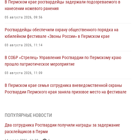
В Пермском крае росгвардейцы задержали подозреваемого в
нанесении ножевого ранения
05 августа 2026, 09:56
Росгвардейцы обеспечили охрану общественного порядка на
юбилейном фестивале «Звоны России» в Пермском крае
03 августа 2026, 11:14
В СОБР «Стрелец» Управления Росгвардии по Пермскому краю
прошло патриотическое мероприятие
03 августа 2026, 11:09
В Пермском крае семья сотрудника вневедомственной охраны
Росгвардии Пермского края заняла призовое место на фестивале
«Бородачи в Бородулино»
03 августа 2026, 11:06
1
ПОПУЛЯРНЫЕ НОВОСТИ
В Пермском крае росгвардейцы провели «Урок мужества» для
Два сотрудника Росгвардии получили награды за задержание
юных спортсменов
расклейщиков в Перми
03 августа 2026, 10:59
1