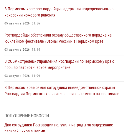
В Пермском крае росгвардейцы задержали подозреваемого в
нанесении ножевого ранения
05 августа 2026, 09:56
Росгвардейцы обеспечили охрану общественного порядка на
юбилейном фестивале «Звоны России» в Пермском крае
03 августа 2026, 11:14
В СОБР «Стрелец» Управления Росгвардии по Пермскому краю
прошло патриотическое мероприятие
03 августа 2026, 11:09
В Пермском крае семья сотрудника вневедомственной охраны
Росгвардии Пермского края заняла призовое место на фестивале
«Бородачи в Бородулино»
03 августа 2026, 11:06
1
ПОПУЛЯРНЫЕ НОВОСТИ
В Пермском крае росгвардейцы провели «Урок мужества» для
Два сотрудника Росгвардии получили награды за задержание
юных спортсменов
расклейщиков в Перми