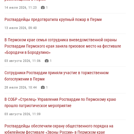
03 августа 2026, 10:59
1
14 июля 2026, 11:23
1
Росгвардеец спас тонущую женщину в Пермском крае
Росгвардейцы предотвратила крупный пожар в Перми
30 июля 2026, 05:19
13 июля 2026, 09:40
Сотрудники Росгвардии приняли участие в торжественном
В Пермском крае семья сотрудника вневедомственной охраны
богослужении в Перми
Росгвардии Пермского края заняла призовое место на фестивале
28 июля 2026, 10:44
1
«Бородачи в Бородулино»
Росгвардейцы оказали силовую поддержку при задержании
03 августа 2026, 11:06
1
участников преступной группы в Пермском крае
Сотрудники Росгвардии приняли участие в торжественном
28 июля 2026, 06:15
богослужении в Перми
28 июля 2026, 10:44
1
В СОБР «Стрелец» Управления Росгвардии по Пермскому краю
прошло патриотическое мероприятие
03 августа 2026, 11:09
Росгвардейцы обеспечили охрану общественного порядка на
юбилейном фестивале «Звоны России» в Пермском крае