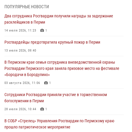
ПОПУЛЯРНЫЕ НОВОСТИ
В Пермском крае росгвардейцы провели «Урок мужества» для
Два сотрудника Росгвардии получили награды за задержание
юных спортсменов
расклейщиков в Перми
03 августа 2026, 10:59
1
14 июля 2026, 11:23
1
Росгвардеец спас тонущую женщину в Пермском крае
Росгвардейцы предотвратила крупный пожар в Перми
30 июля 2026, 05:19
13 июля 2026, 09:40
Сотрудники Росгвардии приняли участие в торжественном
В Пермском крае семья сотрудника вневедомственной охраны
богослужении в Перми
Росгвардии Пермского края заняла призовое место на фестивале
28 июля 2026, 10:44
1
«Бородачи в Бородулино»
Росгвардейцы оказали силовую поддержку при задержании
03 августа 2026, 11:06
1
участников преступной группы в Пермском крае
Сотрудники Росгвардии приняли участие в торжественном
28 июля 2026, 06:15
богослужении в Перми
28 июля 2026, 10:44
1
В СОБР «Стрелец» Управления Росгвардии по Пермскому краю
прошло патриотическое мероприятие