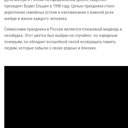
президент Борис Ельцин в 1998 году. Целью праздника стало
укрепление семейных устоев и напоминание о важной роли
матери в жизни каждого человека.
Символами праздника в России являются плюшевый медведь и
незабудка. Этот цветок был выбран не случайно: по народным
поверьям, он обладает волшебной силой возвращать память
людям, которые забыли о своих родных и близких.