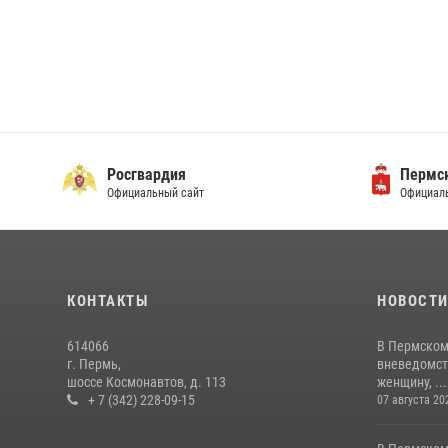
Росгвардия
Пермск
Официальный сайт
Официаль
КОНТАКТЫ
НОВОСТ
614066
В Пермском
г. Пермь,
вневедомст
шоссе Космонавтов, д. 113
женщину, ...
+ 7 (342) 228-09-15
07 августа 20