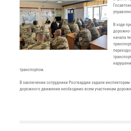
Госавтои
управлен
В ходе п
дорожно-
начала т
транспор
переходо
транспор
нарушени
транспортом.
В заключении сотрудники Росгвардии задали инспекторам
дорожного движения необходимо всем участникам дорожн