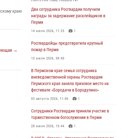
В Пермском крае семья сотрудника
Два сотрудника Росгвардии получили
мскому краю
вневедомственной охраны Росгвардии
награды за задержание расклейщиков в
Пермского края заняла призовое место на
Перми
фестивале «Бородачи в Бородулино»
14 июля 2026, 11:23
1
03 августа 2026, 11:06
1
Росгвардейцы предотвратила крупный
В Пермском крае росгвардейцы провели
пожар в Перми
ующая →
«Урок мужества» для юных спортсменов
13 июля 2026, 09:40
03 августа 2026, 10:59
1
В Пермском крае семья сотрудника
Росгвардеец спас тонущую женщину в
вневедомственной охраны Росгвардии
Пермском крае
Пермского края заняла призовое место на
фестивале «Бородачи в Бородулино»
30 июля 2026, 05:19
03 августа 2026, 11:06
1
Сотрудники Росгвардии приняли участие в
торжественном богослужении в Перми
Сотрудники Росгвардии приняли участие в
торжественном богослужении в Перми
28 июля 2026, 10:44
1
28 июля 2026, 10:44
1
Росгвардейцы оказали силовую поддержку
при задержании участников преступной