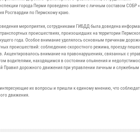
нспекции города Перми проведено занятие с личным составом СОБР 
ия Росгвардии по Пермскому краю.
роведения мероприятия, сотрудниками ГИБДД была доведена информа
транспортных происшествиях, произошедших на территории Пермског
екущего года. Особое внимание уделялось основным причинам дорож
тных происшествий: соблюдению скоростного режима, проезду пеше
в. Акцентировалось внимание на правонарушениях, связанных с упр
том водителями, находящимся в состоянии опьянения и недопустимо
й Правил дорожного движения при управлении личным и служебным
 интересующие их вопросы и пришли к единому мнению, что соблюдат
ого движения.