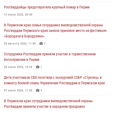
участников преступной группы в Пермском крае
Росгвардейцы предотвратила крупный пожар в Перми
28 июля 2026, 06:15
13 июля 2026, 09:40
Сотрудник СОБР «Стрелец» провели встречу в рамках
В Пермском крае семья сотрудника вневедомственной охраны
ведомственной акции «Каникулы с Росгвардией»
Росгвардии Пермского края заняла призовое место на фестивале
24 июля 2026, 08:45
2
«Бородачи в Бородулино»
Юные защитники порядка: росгвардейцы провели день в клубе
03 августа 2026, 11:06
1
«Апельсин» города Верещагино
Сотрудники Росгвардии приняли участие в торжественном
24 июля 2026, 08:43
богослужении в Перми
28 июля 2026, 10:44
1
Дети участников СВО посетили с экскурсией СОБР «Стрелец» и
комнату боевой славы Управления Росгвардии в Пермском крае
07 июля 2026, 11:00
4
В Пермском крае сотрудники вневедомственной охраны
Росгвардии приняли участие в народном празднике
«Сабантуй-2026»