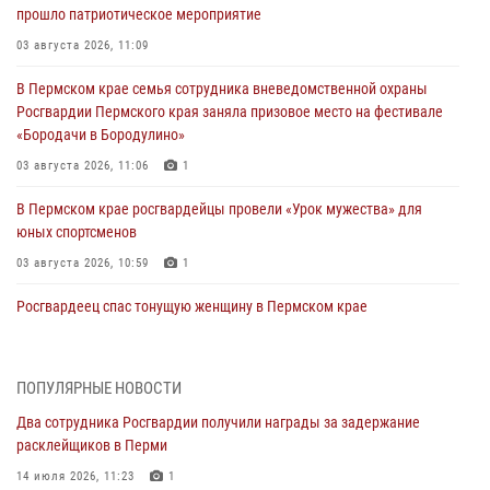
прошло патриотическое мероприятие
03 августа 2026, 11:09
В Пермском крае семья сотрудника вневедомственной охраны
Росгвардии Пермского края заняла призовое место на фестивале
«Бородачи в Бородулино»
03 августа 2026, 11:06
1
В Пермском крае росгвардейцы провели «Урок мужества» для
юных спортсменов
03 августа 2026, 10:59
1
Росгвардеец спас тонущую женщину в Пермском крае
30 июля 2026, 05:19
Сотрудники Росгвардии приняли участие в торжественном
ПОПУЛЯРНЫЕ НОВОСТИ
богослужении в Перми
Два сотрудника Росгвардии получили награды за задержание
28 июля 2026, 10:44
1
расклейщиков в Перми
Росгвардейцы оказали силовую поддержку при задержании
14 июля 2026, 11:23
1