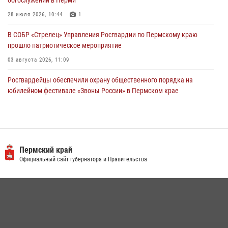
28 июля 2026, 10:44
1
В СОБР «Стрелец» Управления Росгвардии по Пермскому краю
прошло патриотическое мероприятие
03 августа 2026, 11:09
Росгвардейцы обеспечили охрану общественного порядка на
юбилейном фестивале «Звоны России» в Пермском крае
03 августа 2026, 11:14
Заместитель директора Росгвардии Герой России генерал-
полковник Алексей Кузьменков поздравил специалистов
ветеринарно-санитарной службы с годовщиной образования
Пермский край
Официальный сайт губернатора и Правительства
13 июля 2026, 10:43
В Росгвардии прошла военно-научная конференция по обобщению
боевого опыта
09 июля 2026, 06:36
Росгвардейцы провели познавательный урок для юных пермяков