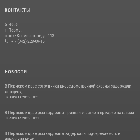
17 июля 2026, 10:34
2
КОНТАКТЫ
Росгвардеец спас тонущую женщину в Пермском крае
614066
30 июля 2026, 05:19
г. Пермь,
шоссе Космонавтов, д. 113
+ 7 (342) 228-09-15
НОВОСТИ
В Пермском крае сотрудники вневедомственной охраны задержали
женщину, ...
07 августа 2026, 10:23
В Пермском крае росгвардейцы приняли участие в ярмарке вакансий
07 августа 2026, 10:21
В Пермском крае росгвардейцы задержали подозреваемого в
нанесении ноже...