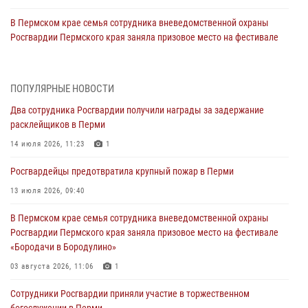
В Пермском крае семья сотрудника вневедомственной охраны
Росгвардии Пермского края заняла призовое место на фестивале
«Бородачи в Бородулино»
03 августа 2026, 11:06
1
ПОПУЛЯРНЫЕ НОВОСТИ
В Пермском крае росгвардейцы провели «Урок мужества» для
Два сотрудника Росгвардии получили награды за задержание
юных спортсменов
расклейщиков в Перми
03 августа 2026, 10:59
1
14 июля 2026, 11:23
1
Росгвардеец спас тонущую женщину в Пермском крае
Росгвардейцы предотвратила крупный пожар в Перми
30 июля 2026, 05:19
13 июля 2026, 09:40
Сотрудники Росгвардии приняли участие в торжественном
В Пермском крае семья сотрудника вневедомственной охраны
богослужении в Перми
Росгвардии Пермского края заняла призовое место на фестивале
28 июля 2026, 10:44
1
«Бородачи в Бородулино»
Росгвардейцы оказали силовую поддержку при задержании
03 августа 2026, 11:06
1
участников преступной группы в Пермском крае
Сотрудники Росгвардии приняли участие в торжественном
28 июля 2026, 06:15
богослужении в Перми