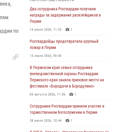
века,
В Пермском крае семья сотрудника
Два сотрудника Росгвардии получили
вневедомственной охраны Росгвардии
награды за задержание расклейщиков в
елям
Пермского края заняла призовое место на
Перми
фестивале «Бородачи в Бородулино»
ардии по
14 июля 2026, 11:23
1
03 августа 2026, 11:06
1
Росгвардейцы предотвратила крупный
В Пермском крае росгвардейцы провели
пожар в Перми
«Урок мужества» для юных спортсменов
13 июля 2026, 09:40
03 августа 2026, 10:59
1
В Пермском крае семья сотрудника
Росгвардеец спас тонущую женщину в
вневедомственной охраны Росгвардии
Пермском крае
Пермского края заняла призовое место на
фестивале «Бородачи в Бородулино»
30 июля 2026, 05:19
03 августа 2026, 11:06
1
Сотрудники Росгвардии приняли участие в
торжественном богослужении в Перми
Сотрудники Росгвардии приняли участие в
торжественном богослужении в Перми
28 июля 2026, 10:44
1
28 июля 2026, 10:44
1
Росгвардейцы оказали силовую поддержку
при задержании участников преступной