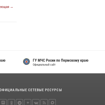
Росгвардеец спас тонущую женщину в
ующая →
Пермском крае
30 июля 2026, 05:19
Росгвардейцы провели познавательный урок
для юных пермяков
17 июля 2026, 10:34
2
раю
ГУ МЧС Росии по Пермскому краю
Официальный сайт
ОФИЦИАЛЬНЫЕ СЕТЕВЫЕ РЕСУРСЫ