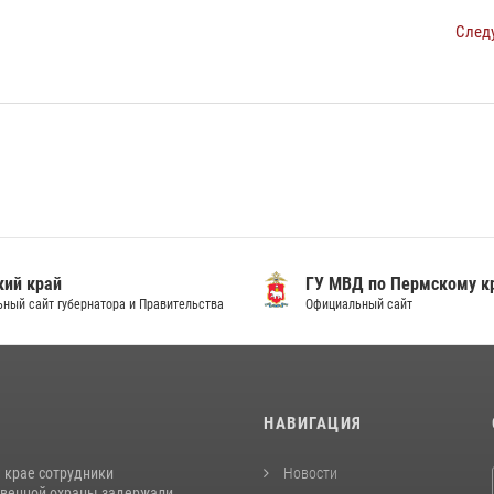
След
ий край
ГУ МВД по Пермскому к
ный сайт губернатора и Правительства
Официальный сайт
И
НАВИГАЦИЯ
 крае сотрудники
Новости
венной охраны задержали