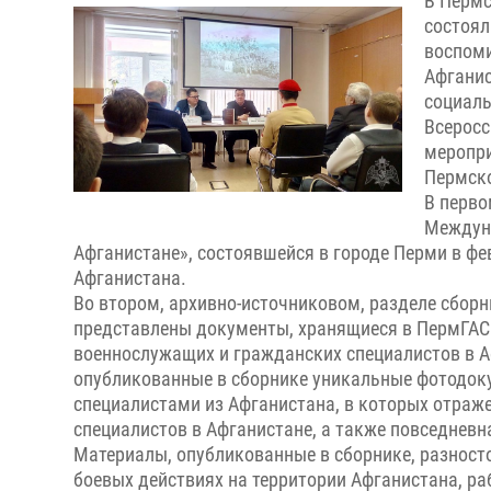
В Пермс
состоял
воспоми
Афганис
социаль
Всеросс
меропри
Пермск
В перво
Междуна
Афганистане», состоявшейся в городе Перми в фев
Афганистана.
Во втором, архивно-источниковом, разделе сборн
представлены документы, хранящиеся в ПермГАС
военнослужащих и гражданских специалистов в А
опубликованные в сборнике уникальные фотодо
специалистами из Афганистана, в которых отраж
специалистов в Афганистане, а также повседневн
Материалы, опубликованные в сборнике, разност
боевых действиях на территории Афганистана, ра