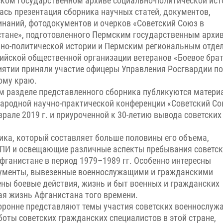
ком государственном архиве социально-политической ист
ась презентация сборника научных статей, документов,
наний, фотодокументов и очерков «Советский Союз в
тане», подготовленного Пермским государственным архи
но-политической истории и Пермским региональным отде
ийской общественной организации ветеранов «Боевое брат
ятии приняли участие офицеры Управления Росгвардии по
ому краю.
м разделе представленного сборника публикуются матери
родной научно-практической конференции «Советский Со
рале 2019 г. и приуроченной к 30-летию вывода советских
ика, который составляет больше половины его объема,
ПИ и освещающие различные аспекты пребывания советск
фганистане в период 1979–1989 гг. Особенно интересны
кументы, вывезенные военнослужащими и гражданскими
ены боевые действия, жизнь и быт военных и гражданских
ая жизнь Афганистана того времени.
оронне представляют темы участия советских военнослуж
боты советских гражданских специалистов в этой стране,