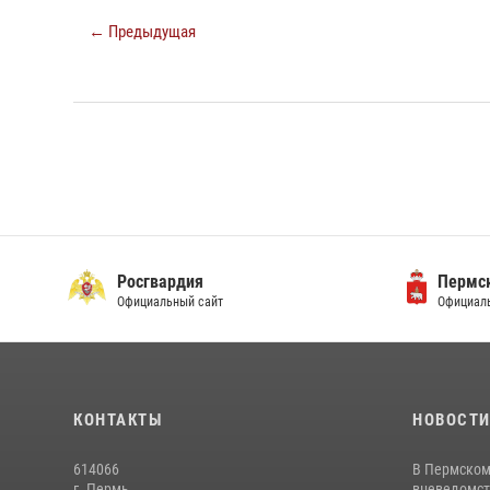
← Предыдущая
Росгвардия
Пермск
Официальный сайт
Официаль
КОНТАКТЫ
НОВОСТ
614066
В Пермском
г. Пермь,
вневедомст