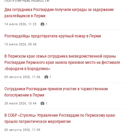
ПОПУЛЯРНЫЕ НОВОСТИ
В Пермском крае росгвардейцы провели «Урок мужества» для
Два сотрудника Росгвардии получили награды за задержание
юных спортсменов
расклейщиков в Перми
03 августа 2026, 10:59
1
14 июля 2026, 11:23
1
Росгвардеец спас тонущую женщину в Пермском крае
Росгвардейцы предотвратила крупный пожар в Перми
30 июля 2026, 05:19
13 июля 2026, 09:40
Сотрудники Росгвардии приняли участие в торжественном
В Пермском крае семья сотрудника вневедомственной охраны
богослужении в Перми
Росгвардии Пермского края заняла призовое место на фестивале
28 июля 2026, 10:44
1
«Бородачи в Бородулино»
Росгвардейцы оказали силовую поддержку при задержании
03 августа 2026, 11:06
1
участников преступной группы в Пермском крае
Сотрудники Росгвардии приняли участие в торжественном
28 июля 2026, 06:15
богослужении в Перми
28 июля 2026, 10:44
1
В СОБР «Стрелец» Управления Росгвардии по Пермскому краю
прошло патриотическое мероприятие
03 августа 2026, 11:09