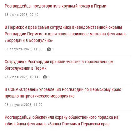
Росгвардеец спас тонущую женщину в Пермском крае
Росгвардейцы предотвратила крупный пожар в Перми
30 июля 2026, 05:19
13 июля 2026, 09:40
Сотрудники Росгвардии приняли участие в торжественном
В Пермском крае семья сотрудника вневедомственной охраны
богослужении в Перми
Росгвардии Пермского края заняла призовое место на фестивале
28 июля 2026, 10:44
1
«Бородачи в Бородулино»
Росгвардейцы оказали силовую поддержку при задержании
03 августа 2026, 11:06
1
участников преступной группы в Пермском крае
Сотрудники Росгвардии приняли участие в торжественном
28 июля 2026, 06:15
богослужении в Перми
28 июля 2026, 10:44
1
В СОБР «Стрелец» Управления Росгвардии по Пермскому краю
прошло патриотическое мероприятие
03 августа 2026, 11:09
Росгвардейцы обеспечили охрану общественного порядка на
юбилейном фестивале «Звоны России» в Пермском крае
03 августа 2026, 11:14