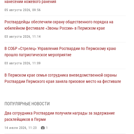
нанесении ножевого ранения
05 августа 2026, 09:56
Росгвардейцы обеспечили охрану общественного порядка на
юбилейном фестивале «Звоны России» в Пермском крае
03 августа 2026, 11:14
В СОБР «Стрелец» Управления Росгвардии по Пермскому краю
прошло патриотическое мероприятие
03 августа 2026, 11:09
В Пермском крае семья сотрудника вневедомственной охраны
Росгвардии Пермского края заняла призовое место на фестивале
«Бородачи в Бородулино»
03 августа 2026, 11:06
1
ПОПУЛЯРНЫЕ НОВОСТИ
В Пермском крае росгвардейцы провели «Урок мужества» для
Два сотрудника Росгвардии получили награды за задержание
юных спортсменов
расклейщиков в Перми
03 августа 2026, 10:59
1
14 июля 2026, 11:23
1