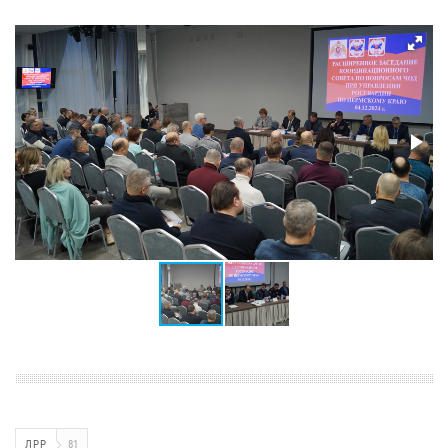
ЛРР
81