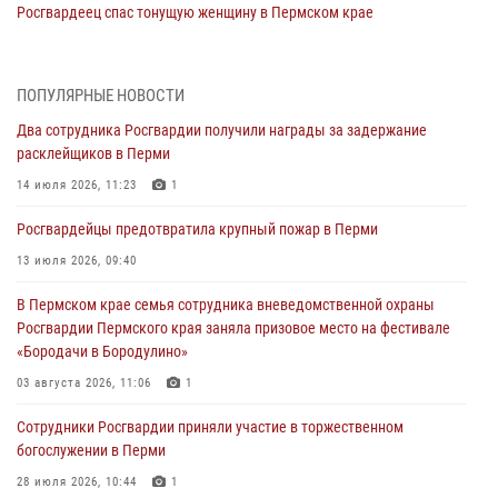
Росгвардеец спас тонущую женщину в Пермском крае
30 июля 2026, 05:19
Сотрудники Росгвардии приняли участие в торжественном
ПОПУЛЯРНЫЕ НОВОСТИ
богослужении в Перми
Два сотрудника Росгвардии получили награды за задержание
28 июля 2026, 10:44
1
расклейщиков в Перми
Росгвардейцы оказали силовую поддержку при задержании
14 июля 2026, 11:23
1
участников преступной группы в Пермском крае
Росгвардейцы предотвратила крупный пожар в Перми
28 июля 2026, 06:15
13 июля 2026, 09:40
Сотрудник СОБР «Стрелец» провели встречу в рамках
В Пермском крае семья сотрудника вневедомственной охраны
ведомственной акции «Каникулы с Росгвардией»
Росгвардии Пермского края заняла призовое место на фестивале
24 июля 2026, 08:45
2
«Бородачи в Бородулино»
Юные защитники порядка: росгвардейцы провели день в клубе
03 августа 2026, 11:06
1
«Апельсин» города Верещагино
Сотрудники Росгвардии приняли участие в торжественном
24 июля 2026, 08:43
богослужении в Перми
28 июля 2026, 10:44
1