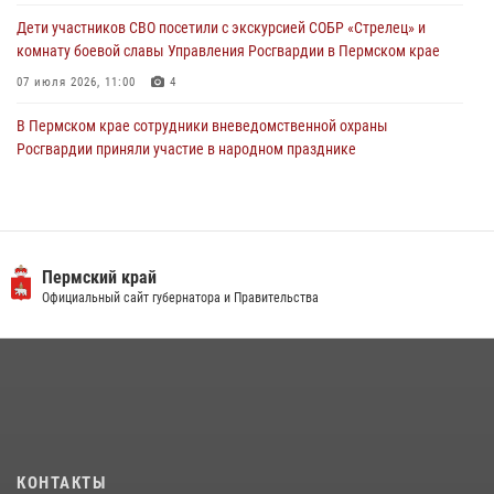
Дети участников СВО посетили с экскурсией СОБР «Стрелец» и
комнату боевой славы Управления Росгвардии в Пермском крае
07 июля 2026, 11:00
4
В Пермском крае сотрудники вневедомственной охраны
Росгвардии приняли участие в народном празднике
«Сабантуй-2026»
07 июля 2026, 10:02
3
В СОБР «Стрелец» Управления Росгвардии по Пермскому краю
прошло патриотическое мероприятие
Пермский край
Официальный сайт губернатора и Правительства
03 августа 2026, 11:09
Заместитель директора Росгвардии Герой России генерал-
полковник Алексей Кузьменков поздравил специалистов
ветеринарно-санитарной службы с годовщиной образования
13 июля 2026, 10:43
В Пермском крае росгвардейцы приняли участие в ярмарке
КОНТАКТЫ
вакансий