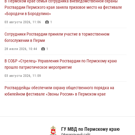
В Пермском крае семья сотрудника вневедомственной охраны
богослужении в Перми
Росгвардии Пермского края заняла призовое место на фестивале
28 июля 2026, 10:44
1
«Бородачи в Бородулино»
Росгвардейцы оказали силовую поддержку при задержании
03 августа 2026, 11:06
1
участников преступной группы в Пермском крае
Сотрудники Росгвардии приняли участие в торжественном
28 июля 2026, 06:15
богослужении в Перми
28 июля 2026, 10:44
1
В СОБР «Стрелец» Управления Росгвардии по Пермскому краю
прошло патриотическое мероприятие
03 августа 2026, 11:09
Росгвардейцы обеспечили охрану общественного порядка на
юбилейном фестивале «Звоны России» в Пермском крае
03 августа 2026, 11:14
Заместитель директора Росгвардии Герой России генерал-
полковник Алексей Кузьменков поздравил специалистов
ветеринарно-санитарной службы с годовщиной образования
вардия
Пермск
альный сайт
Официальн