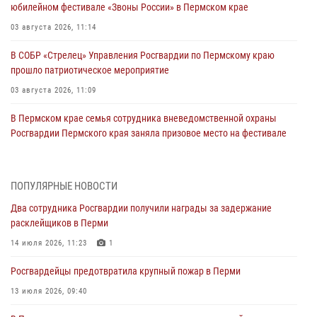
юбилейном фестивале «Звоны России» в Пермском крае
03 августа 2026, 11:14
В СОБР «Стрелец» Управления Росгвардии по Пермскому краю
прошло патриотическое мероприятие
03 августа 2026, 11:09
В Пермском крае семья сотрудника вневедомственной охраны
Росгвардии Пермского края заняла призовое место на фестивале
«Бородачи в Бородулино»
03 августа 2026, 11:06
1
ПОПУЛЯРНЫЕ НОВОСТИ
В Пермском крае росгвардейцы провели «Урок мужества» для
Два сотрудника Росгвардии получили награды за задержание
юных спортсменов
расклейщиков в Перми
03 августа 2026, 10:59
1
14 июля 2026, 11:23
1
Росгвардеец спас тонущую женщину в Пермском крае
Росгвардейцы предотвратила крупный пожар в Перми
30 июля 2026, 05:19
13 июля 2026, 09:40
Сотрудники Росгвардии приняли участие в торжественном