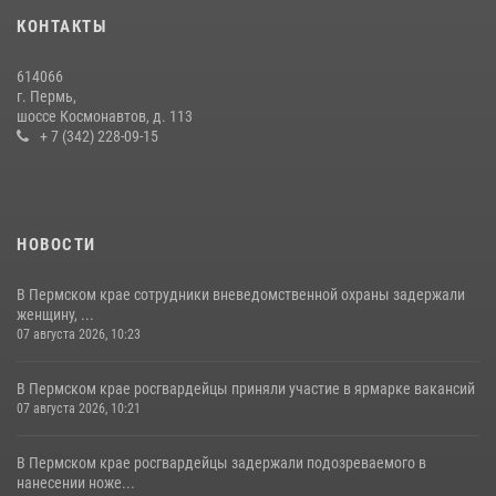
30 июля 2026, 05:19
КОНТАКТЫ
Росгвардейцы провели познавательный урок для юных пермяков
614066
17 июля 2026, 10:34
2
г. Пермь,
шоссе Космонавтов, д. 113
+ 7 (342) 228-09-15
НОВОСТИ
В Пермском крае сотрудники вневедомственной охраны задержали
женщину, ...
07 августа 2026, 10:23
В Пермском крае росгвардейцы приняли участие в ярмарке вакансий
07 августа 2026, 10:21
В Пермском крае росгвардейцы задержали подозреваемого в
нанесении ноже...