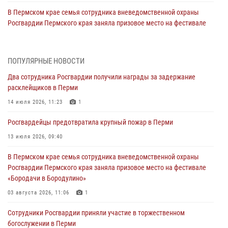
В Пермском крае семья сотрудника вневедомственной охраны
Росгвардии Пермского края заняла призовое место на фестивале
«Бородачи в Бородулино»
03 августа 2026, 11:06
1
ПОПУЛЯРНЫЕ НОВОСТИ
В Пермском крае росгвардейцы провели «Урок мужества» для
Два сотрудника Росгвардии получили награды за задержание
юных спортсменов
расклейщиков в Перми
03 августа 2026, 10:59
1
14 июля 2026, 11:23
1
Росгвардеец спас тонущую женщину в Пермском крае
Росгвардейцы предотвратила крупный пожар в Перми
30 июля 2026, 05:19
13 июля 2026, 09:40
Сотрудники Росгвардии приняли участие в торжественном
В Пермском крае семья сотрудника вневедомственной охраны
богослужении в Перми
Росгвардии Пермского края заняла призовое место на фестивале
28 июля 2026, 10:44
1
«Бородачи в Бородулино»
Росгвардейцы оказали силовую поддержку при задержании
03 августа 2026, 11:06
1
участников преступной группы в Пермском крае
Сотрудники Росгвардии приняли участие в торжественном
28 июля 2026, 06:15
богослужении в Перми