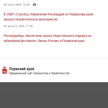
28 июля 2026, 10:44
1
В СОБР «Стрелец» Управления Росгвардии по Пермскому краю
прошло патриотическое мероприятие
03 августа 2026, 11:09
Росгвардейцы обеспечили охрану общественного порядка на
юбилейном фестивале «Звоны России» в Пермском крае
03 августа 2026, 11:14
Заместитель директора Росгвардии Герой России генерал-
полковник Алексей Кузьменков поздравил специалистов
ветеринарно-санитарной службы с годовщиной образования
Пермский край
Официальный сайт губернатора и Правительства
13 июля 2026, 10:43
В Росгвардии прошла военно-научная конференция по обобщению
боевого опыта
09 июля 2026, 06:36
Росгвардеец спас тонущую женщину в Пермском крае