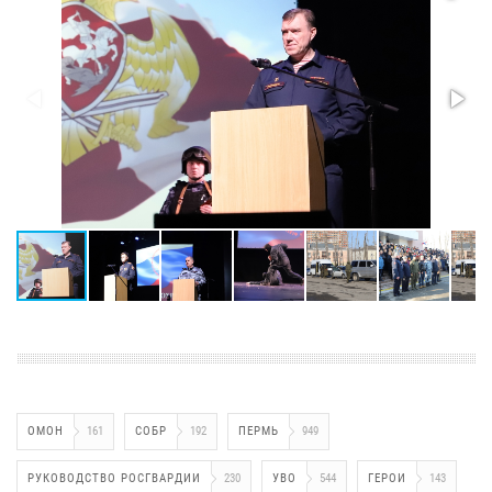
ОМОН
161
СОБР
192
ПЕРМЬ
949
РУКОВОДСТВО РОСГВАРДИИ
230
УВО
544
ГЕРОИ
143