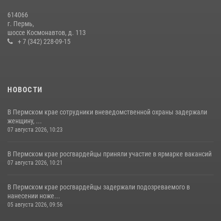
ведомственной акции «Каникулы с Росгвардией»
614066
24 июля 2026, 08:45
2
г. Пермь,
шоссе Космонавтов, д. 113
+ 7 (342) 228-09-15
НОВОСТИ
В Пермском крае сотрудники вневедомственной охраны задержали
женщину, ...
07 августа 2026, 10:23
В Пермском крае росгвардейцы приняли участие в ярмарке вакансий
07 августа 2026, 10:21
В Пермском крае росгвардейцы задержали подозреваемого в
нанесении ноже...
05 августа 2026, 09:56