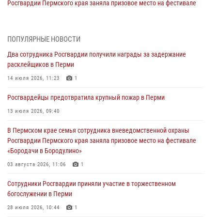
Росгвардии Пермского края заняла призовое место на фестивале
«Бородачи в Бородулино»
03 августа 2026, 11:06
1
ПОПУЛЯРНЫЕ НОВОСТИ
В Пермском крае росгвардейцы провели «Урок мужества» для
Два сотрудника Росгвардии получили награды за задержание
юных спортсменов
расклейщиков в Перми
03 августа 2026, 10:59
1
14 июля 2026, 11:23
1
Росгвардеец спас тонущую женщину в Пермском крае
Росгвардейцы предотвратила крупный пожар в Перми
30 июля 2026, 05:19
13 июля 2026, 09:40
Сотрудники Росгвардии приняли участие в торжественном
В Пермском крае семья сотрудника вневедомственной охраны
богослужении в Перми
Росгвардии Пермского края заняла призовое место на фестивале
28 июля 2026, 10:44
1
«Бородачи в Бородулино»
Росгвардейцы оказали силовую поддержку при задержании
03 августа 2026, 11:06
1
участников преступной группы в Пермском крае
Сотрудники Росгвардии приняли участие в торжественном
28 июля 2026, 06:15
богослужении в Перми
28 июля 2026, 10:44
1