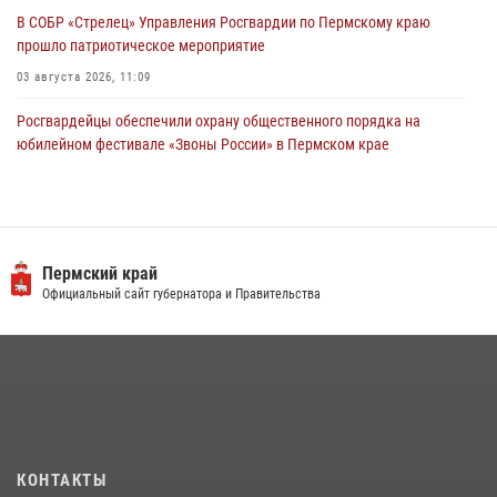
В СОБР «Стрелец» Управления Росгвардии по Пермскому краю
прошло патриотическое мероприятие
03 августа 2026, 11:09
Росгвардейцы обеспечили охрану общественного порядка на
юбилейном фестивале «Звоны России» в Пермском крае
03 августа 2026, 11:14
Заместитель директора Росгвардии Герой России генерал-
полковник Алексей Кузьменков поздравил специалистов
ветеринарно-санитарной службы с годовщиной образования
Пермский край
Официальный сайт губернатора и Правительства
13 июля 2026, 10:43
Росгвардеец спас тонущую женщину в Пермском крае
30 июля 2026, 05:19
Росгвардейцы провели познавательный урок для юных пермяков
17 июля 2026, 10:34
2
КОНТАКТЫ
Сотрудник СОБР «Стрелец» провели встречу в рамках