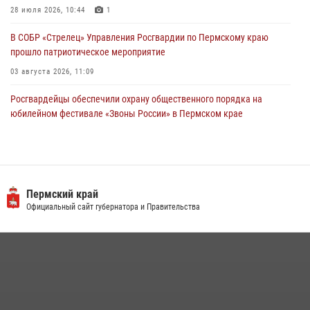
28 июля 2026, 10:44
1
В СОБР «Стрелец» Управления Росгвардии по Пермскому краю
прошло патриотическое мероприятие
03 августа 2026, 11:09
Росгвардейцы обеспечили охрану общественного порядка на
юбилейном фестивале «Звоны России» в Пермском крае
03 августа 2026, 11:14
Заместитель директора Росгвардии Герой России генерал-
полковник Алексей Кузьменков поздравил специалистов
ветеринарно-санитарной службы с годовщиной образования
Пермский край
Официальный сайт губернатора и Правительства
13 июля 2026, 10:43
В Росгвардии прошла военно-научная конференция по обобщению
боевого опыта
09 июля 2026, 06:36
Росгвардейцы провели познавательный урок для юных пермяков