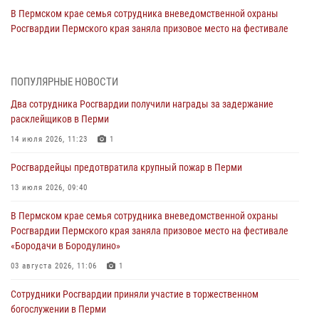
В Пермском крае семья сотрудника вневедомственной охраны
Росгвардии Пермского края заняла призовое место на фестивале
«Бородачи в Бородулино»
03 августа 2026, 11:06
1
ПОПУЛЯРНЫЕ НОВОСТИ
В Пермском крае росгвардейцы провели «Урок мужества» для
Два сотрудника Росгвардии получили награды за задержание
юных спортсменов
расклейщиков в Перми
03 августа 2026, 10:59
1
14 июля 2026, 11:23
1
Росгвардеец спас тонущую женщину в Пермском крае
Росгвардейцы предотвратила крупный пожар в Перми
30 июля 2026, 05:19
13 июля 2026, 09:40
Сотрудники Росгвардии приняли участие в торжественном
В Пермском крае семья сотрудника вневедомственной охраны
богослужении в Перми
Росгвардии Пермского края заняла призовое место на фестивале
28 июля 2026, 10:44
1
«Бородачи в Бородулино»
Росгвардейцы оказали силовую поддержку при задержании
03 августа 2026, 11:06
1
участников преступной группы в Пермском крае
Сотрудники Росгвардии приняли участие в торжественном
28 июля 2026, 06:15
богослужении в Перми