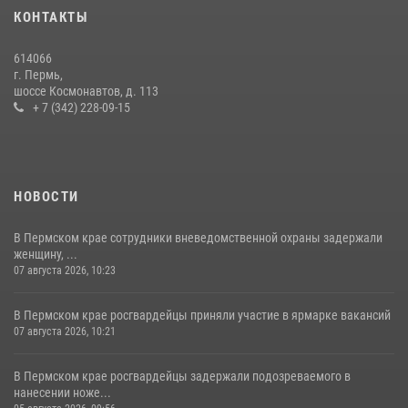
17 июля 2026, 10:34
2
КОНТАКТЫ
Росгвардеец спас тонущую женщину в Пермском крае
614066
30 июля 2026, 05:19
г. Пермь,
шоссе Космонавтов, д. 113
+ 7 (342) 228-09-15
НОВОСТИ
В Пермском крае сотрудники вневедомственной охраны задержали
женщину, ...
07 августа 2026, 10:23
В Пермском крае росгвардейцы приняли участие в ярмарке вакансий
07 августа 2026, 10:21
В Пермском крае росгвардейцы задержали подозреваемого в
нанесении ноже...