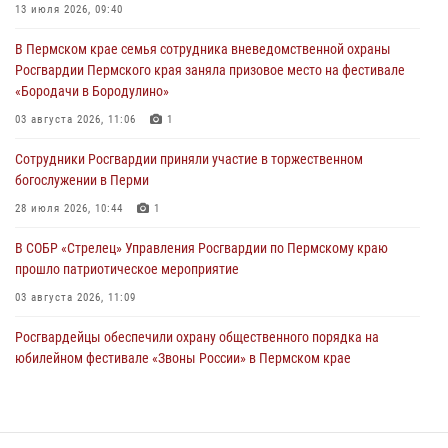
13 июля 2026, 09:40
Сотрудники Росгвардии приняли участие в торжественном
В Пермском крае семья сотрудника вневедомственной охраны
богослужении в Перми
Росгвардии Пермского края заняла призовое место на фестивале
28 июля 2026, 10:44
1
«Бородачи в Бородулино»
Росгвардейцы оказали силовую поддержку при задержании
03 августа 2026, 11:06
1
участников преступной группы в Пермском крае
Сотрудники Росгвардии приняли участие в торжественном
28 июля 2026, 06:15
богослужении в Перми
28 июля 2026, 10:44
1
В СОБР «Стрелец» Управления Росгвардии по Пермскому краю
прошло патриотическое мероприятие
03 августа 2026, 11:09
Росгвардейцы обеспечили охрану общественного порядка на
юбилейном фестивале «Звоны России» в Пермском крае
03 августа 2026, 11:14
Заместитель директора Росгвардии Герой России генерал-
полковник Алексей Кузьменков поздравил специалистов