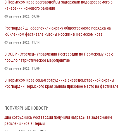
В Пермском крае росгвардейцы задержали подозреваемого в
нанесении ножевого ранения
05 августа 2026, 09:56
Росгвардейцы обеспечили охрану общественного порядка на
юбилейном фестивале «Звоны России» в Пермском крае
03 августа 2026, 11:14
В СОБР «Стрелец» Управления Росгвардии по Пермскому краю
прошло патриотическое мероприятие
03 августа 2026, 11:09
В Пермском крае семья сотрудника вневедомственной охраны
Росгвардии Пермского края заняла призовое место на фестивале
«Бородачи в Бородулино»
03 августа 2026, 11:06
1
ПОПУЛЯРНЫЕ НОВОСТИ
В Пермском крае росгвардейцы провели «Урок мужества» для
Два сотрудника Росгвардии получили награды за задержание
юных спортсменов
расклейщиков в Перми
03 августа 2026, 10:59
1