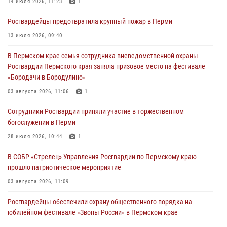
14 июля 2026, 11:23
1
Росгвардеец спас тонущую женщину в Пермском крае
Росгвардейцы предотвратила крупный пожар в Перми
30 июля 2026, 05:19
13 июля 2026, 09:40
Сотрудники Росгвардии приняли участие в торжественном
В Пермском крае семья сотрудника вневедомственной охраны
богослужении в Перми
Росгвардии Пермского края заняла призовое место на фестивале
28 июля 2026, 10:44
1
«Бородачи в Бородулино»
Росгвардейцы оказали силовую поддержку при задержании
03 августа 2026, 11:06
1
участников преступной группы в Пермском крае
Сотрудники Росгвардии приняли участие в торжественном
28 июля 2026, 06:15
богослужении в Перми
28 июля 2026, 10:44
1
В СОБР «Стрелец» Управления Росгвардии по Пермскому краю
прошло патриотическое мероприятие
03 августа 2026, 11:09
Росгвардейцы обеспечили охрану общественного порядка на
юбилейном фестивале «Звоны России» в Пермском крае
03 августа 2026, 11:14