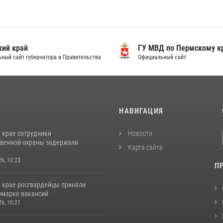
ий край
ГУ МВД по Пермскому к
ный сайт губернатора и Правительства
Официальный сайт
И
НАВИГАЦИЯ
 крае сотрудники
Новости
венной охраны задержали
Карта сайта
26, 10:23
П
 крае росгвардейцы приняли
ярмарке вакансий
26, 10:21