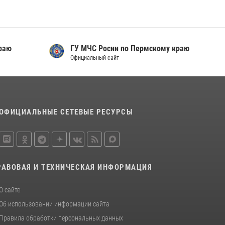
Росгвардеец спас тонущую женщину в
Пермском крае
30 июля 2026, 05:19
раю
ГУ МЧС Росии по Пермскому краю
Росгвардейцы провели познавательный урок
Официальный сайт
для юных пермяков
17 июля 2026, 10:34
2
ОФИЦИАЛЬНЫЕ СЕТЕВЫЕ РЕСУРСЫ
РАВОВАЯ И ТЕХНИЧЕСКАЯ ИНФОРМАЦИЯ
О сайте
Об использовании информации сайта
Правила обработки персональных данных