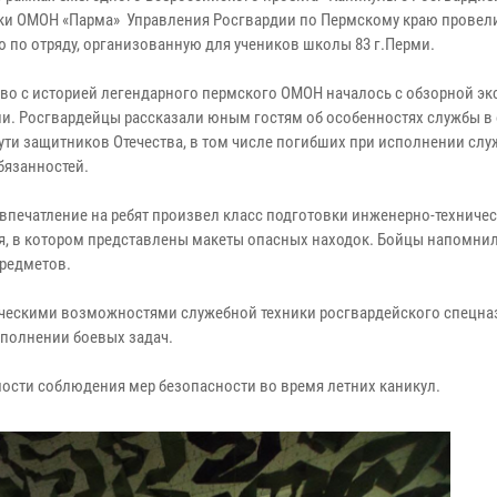
ки ОМОН «Парма» Управления Росгвардии по Пермскому краю провел
ю по отряду, организованную для учеников школы 83 г.Перми.
во с историей легендарного пермского ОМОН началось с обзорной эк
ии. Росгвардейцы рассказали юным гостям об особенностях службы в 
ути защитников Отечества, в том числе погибших при исполнении слу
бязанностей.
впечатление на ребят произвел класс подготовки инженерно-техниче
я, в котором представлены макеты опасных находок. Бойцы напомнил
предметов.
ическими возможностями служебной техники росгвардейского спецназ
полнении боевых задач.
ости соблюдения мер безопасности во время летних каникул.