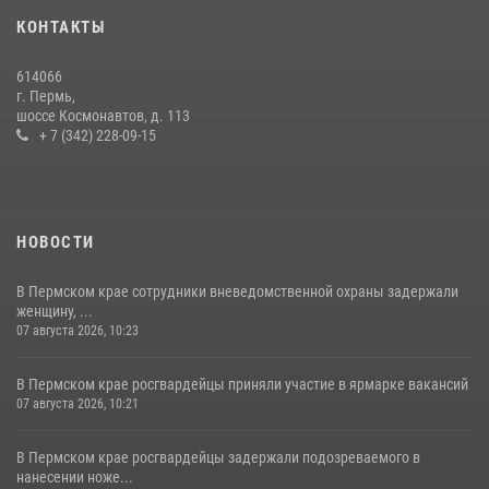
17 июля 2026, 10:34
2
КОНТАКТЫ
Сотрудник СОБР «Стрелец» провели встречу в рамках
614066
ведомственной акции «Каникулы с Росгвардией»
г. Пермь,
шоссе Космонавтов, д. 113
24 июля 2026, 08:45
2
+ 7 (342) 228-09-15
НОВОСТИ
В Пермском крае сотрудники вневедомственной охраны задержали
женщину, ...
07 августа 2026, 10:23
В Пермском крае росгвардейцы приняли участие в ярмарке вакансий
07 августа 2026, 10:21
В Пермском крае росгвардейцы задержали подозреваемого в
нанесении ноже...