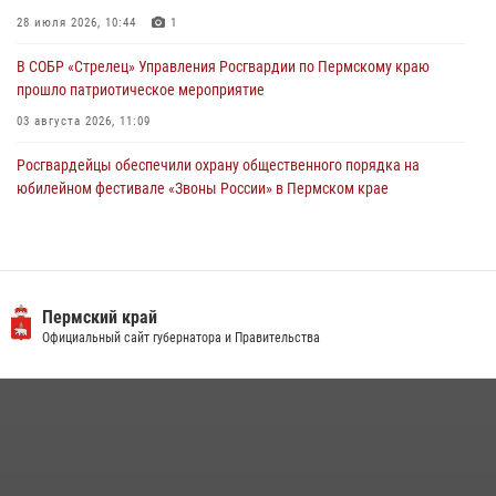
28 июля 2026, 10:44
1
В СОБР «Стрелец» Управления Росгвардии по Пермскому краю
прошло патриотическое мероприятие
03 августа 2026, 11:09
Росгвардейцы обеспечили охрану общественного порядка на
юбилейном фестивале «Звоны России» в Пермском крае
03 августа 2026, 11:14
Заместитель директора Росгвардии Герой России генерал-
полковник Алексей Кузьменков поздравил специалистов
ветеринарно-санитарной службы с годовщиной образования
Пермский край
Официальный сайт губернатора и Правительства
13 июля 2026, 10:43
В Росгвардии прошла военно-научная конференция по обобщению
боевого опыта
09 июля 2026, 06:36
Росгвардейцы провели познавательный урок для юных пермяков