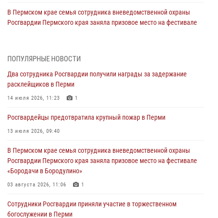
В Пермском крае семья сотрудника вневедомственной охраны
Росгвардии Пермского края заняла призовое место на фестивале
«Бородачи в Бородулино»
03 августа 2026, 11:06
1
ПОПУЛЯРНЫЕ НОВОСТИ
В Пермском крае росгвардейцы провели «Урок мужества» для
Два сотрудника Росгвардии получили награды за задержание
юных спортсменов
расклейщиков в Перми
03 августа 2026, 10:59
1
14 июля 2026, 11:23
1
Росгвардеец спас тонущую женщину в Пермском крае
Росгвардейцы предотвратила крупный пожар в Перми
30 июля 2026, 05:19
13 июля 2026, 09:40
Сотрудники Росгвардии приняли участие в торжественном
В Пермском крае семья сотрудника вневедомственной охраны
богослужении в Перми
Росгвардии Пермского края заняла призовое место на фестивале
28 июля 2026, 10:44
1
«Бородачи в Бородулино»
Росгвардейцы оказали силовую поддержку при задержании
03 августа 2026, 11:06
1
участников преступной группы в Пермском крае
Сотрудники Росгвардии приняли участие в торжественном
28 июля 2026, 06:15
богослужении в Перми