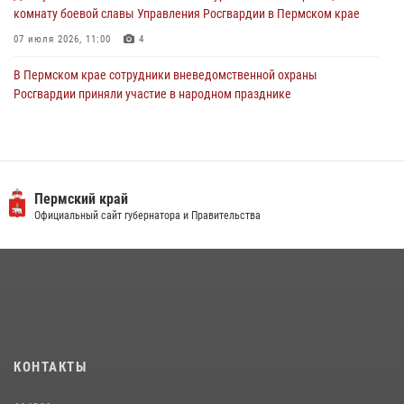
комнату боевой славы Управления Росгвардии в Пермском крае
07 июля 2026, 11:00
4
В Пермском крае сотрудники вневедомственной охраны
Росгвардии приняли участие в народном празднике
«Сабантуй-2026»
07 июля 2026, 10:02
3
В СОБР «Стрелец» Управления Росгвардии по Пермскому краю
прошло патриотическое мероприятие
Пермский край
Официальный сайт губернатора и Правительства
03 августа 2026, 11:09
Заместитель директора Росгвардии Герой России генерал-
полковник Алексей Кузьменков поздравил специалистов
ветеринарно-санитарной службы с годовщиной образования
13 июля 2026, 10:43
В Пермском крае росгвардейцы приняли участие в ярмарке
КОНТАКТЫ
вакансий
07 июля 2026, 09:52