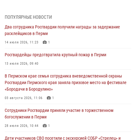
30 июля 2026, 05:19
Сотрудники Росгвардии приняли участие в торжественном
ПОПУЛЯРНЫЕ НОВОСТИ
богослужении в Перми
Два сотрудника Росгвардии получили награды за задержание
28 июля 2026, 10:44
1
расклейщиков в Перми
Росгвардейцы оказали силовую поддержку при задержании
14 июля 2026, 11:23
1
участников преступной группы в Пермском крае
Росгвардейцы предотвратила крупный пожар в Перми
28 июля 2026, 06:15
13 июля 2026, 09:40
Сотрудник СОБР «Стрелец» провели встречу в рамках
В Пермском крае семья сотрудника вневедомственной охраны
ведомственной акции «Каникулы с Росгвардией»
Росгвардии Пермского края заняла призовое место на фестивале
24 июля 2026, 08:45
2
«Бородачи в Бородулино»
Юные защитники порядка: росгвардейцы провели день в клубе
03 августа 2026, 11:06
1
«Апельсин» города Верещагино
Сотрудники Росгвардии приняли участие в торжественном
24 июля 2026, 08:43
богослужении в Перми
28 июля 2026, 10:44
1
Дети участников СВО посетили с экскурсией СОБР «Стрелец» и