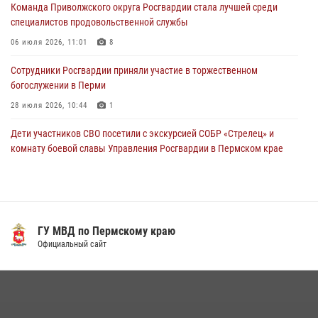
Команда Приволжского округа Росгвардии стала лучшей среди
24 июля 2026, 08:43
специалистов продовольственной службы
06 июля 2026, 11:01
8
Сотрудники Росгвардии приняли участие в торжественном
богослужении в Перми
28 июля 2026, 10:44
1
Дети участников СВО посетили с экскурсией СОБР «Стрелец» и
комнату боевой славы Управления Росгвардии в Пермском крае
07 июля 2026, 11:00
4
В Пермском крае сотрудники вневедомственной охраны
Росгвардии приняли участие в народном празднике
«Сабантуй-2026»
ГУ МЧС Росии по Пермскому краю
Официальный сайт
07 июля 2026, 10:02
3
В СОБР «Стрелец» Управления Росгвардии по Пермскому краю
прошло патриотическое мероприятие
03 августа 2026, 11:09