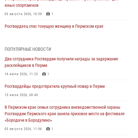
юных спортсменов
03 августа 2026, 10:59
1
Росгвардеец спас тонущую женщину в Пермском крае
30 июля 2026, 05:19
Сотрудники Росгвардии приняли участие в торжественном
ПОПУЛЯРНЫЕ НОВОСТИ
богослужении в Перми
Два сотрудника Росгвардии получили награды за задержание
28 июля 2026, 10:44
1
расклейщиков в Перми
Росгвардейцы оказали силовую поддержку при задержании
14 июля 2026, 11:23
1
участников преступной группы в Пермском крае
Росгвардейцы предотвратила крупный пожар в Перми
28 июля 2026, 06:15
13 июля 2026, 09:40
Сотрудник СОБР «Стрелец» провели встречу в рамках
В Пермском крае семья сотрудника вневедомственной охраны
ведомственной акции «Каникулы с Росгвардией»
Росгвардии Пермского края заняла призовое место на фестивале
24 июля 2026, 08:45
2
«Бородачи в Бородулино»
Юные защитники порядка: росгвардейцы провели день в клубе
03 августа 2026, 11:06
1
«Апельсин» города Верещагино