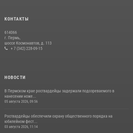
Заместитель директора Росгвардии Герой России генерал-
полковник Алексей Кузьменков поздравил специалистов
КОНТАКТЫ
ветеринарно-санитарной службы с годовщиной образования
13 июля 2026, 10:43
614066
г. Пермь,
В Пермском крае росгвардейцы приняли участие в ярмарке
шоссе Космонавтов, д. 113
вакансий
+ 7 (342) 228-09-15
07 июля 2026, 09:52
НОВОСТИ
В Пермском крае росгвардейцы задержали подозреваемого в
нанесении ноже...
05 августа 2026, 09:56
Росгвардейцы обеспечили охрану общественного порядка на
юбилейном фест...
03 августа 2026, 11:14