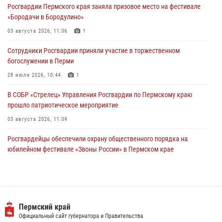
Росгвардии Пермского края заняла призовое место на фестивале
28 июля 2026, 10:44
1
«Бородачи в Бородулино»
Росгвардейцы оказали силовую поддержку при задержании
03 августа 2026, 11:06
1
участников преступной группы в Пермском крае
Сотрудники Росгвардии приняли участие в торжественном
28 июля 2026, 06:15
богослужении в Перми
28 июля 2026, 10:44
1
В СОБР «Стрелец» Управления Росгвардии по Пермскому краю
прошло патриотическое мероприятие
03 августа 2026, 11:09
Росгвардейцы обеспечили охрану общественного порядка на
юбилейном фестивале «Звоны России» в Пермском крае
03 августа 2026, 11:14
Заместитель директора Росгвардии Герой России генерал-
полковник Алексей Кузьменков поздравил специалистов
ветеринарно-санитарной службы с годовщиной образования
Пермский край
Официальный сайт губернатора и Правительства
13 июля 2026, 10:43