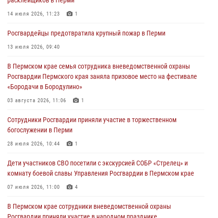
Росгвардейцы оказали силовую поддержку при задержании
14 июля 2026, 11:23
1
участников преступной группы в Пермском крае
Росгвардейцы предотвратила крупный пожар в Перми
28 июля 2026, 06:15
13 июля 2026, 09:40
Сотрудник СОБР «Стрелец» провели встречу в рамках
В Пермском крае семья сотрудника вневедомственной охраны
ведомственной акции «Каникулы с Росгвардией»
Росгвардии Пермского края заняла призовое место на фестивале
24 июля 2026, 08:45
2
«Бородачи в Бородулино»
Юные защитники порядка: росгвардейцы провели день в клубе
03 августа 2026, 11:06
1
«Апельсин» города Верещагино
Сотрудники Росгвардии приняли участие в торжественном
24 июля 2026, 08:43
богослужении в Перми
28 июля 2026, 10:44
1
Дети участников СВО посетили с экскурсией СОБР «Стрелец» и
комнату боевой славы Управления Росгвардии в Пермском крае
07 июля 2026, 11:00
4
В Пермском крае сотрудники вневедомственной охраны
Росгвардии приняли участие в народном празднике