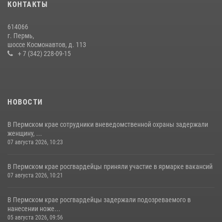
КОНТАКТЫ
Сотрудник СОБР «Стрелец» провели встречу в рамках
ведомственной акции «Каникулы с Росгвардией»
614066
24 июля 2026, 08:45
2
г. Пермь,
шоссе Космонавтов, д. 113
+ 7 (342) 228-09-15
НОВОСТИ
В Пермском крае сотрудники вневедомственной охраны задержали
женщину, ...
07 августа 2026, 10:23
В Пермском крае росгвардейцы приняли участие в ярмарке вакансий
07 августа 2026, 10:21
В Пермском крае росгвардейцы задержали подозреваемого в
нанесении ноже...
05 августа 2026, 09:56