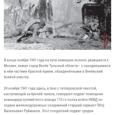
В конце ноября 1941 года на пути немецких колонн, рвавшихся к
Москве, лежал город Венёв Тульской области– с находившимися
в нём частями Красной Армии, объединёнными в Венёвский
боевой участок.
24 ноября 1941 года здесь, в бою с гитлеровской пехотой,
наступающей за бронёй танков, совершил подвиг помощник
командира пулемётного взвода 115-го полка войск НКВД по
охране железнодорожных сооружений старший сержант Пётр
Васильевич Руйманов. Этот солдатский подвиг сродни