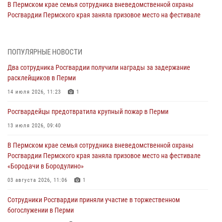
В Пермском крае семья сотрудника вневедомственной охраны
Росгвардии Пермского края заняла призовое место на фестивале
«Бородачи в Бородулино»
03 августа 2026, 11:06
1
ПОПУЛЯРНЫЕ НОВОСТИ
В Пермском крае росгвардейцы провели «Урок мужества» для
Два сотрудника Росгвардии получили награды за задержание
юных спортсменов
расклейщиков в Перми
03 августа 2026, 10:59
1
14 июля 2026, 11:23
1
Росгвардеец спас тонущую женщину в Пермском крае
Росгвардейцы предотвратила крупный пожар в Перми
30 июля 2026, 05:19
13 июля 2026, 09:40
Сотрудники Росгвардии приняли участие в торжественном
В Пермском крае семья сотрудника вневедомственной охраны
богослужении в Перми
Росгвардии Пермского края заняла призовое место на фестивале
28 июля 2026, 10:44
1
«Бородачи в Бородулино»
Росгвардейцы оказали силовую поддержку при задержании
03 августа 2026, 11:06
1
участников преступной группы в Пермском крае
Сотрудники Росгвардии приняли участие в торжественном
28 июля 2026, 06:15
богослужении в Перми