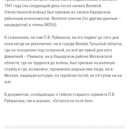
1941 года (на следующий день после начала Великой
Отечественной войны) был призван из запаса Каширском
районным военкоматом. Являлся членом (по другим данным –
кандидатом) в члены ВКП(б).
К сожалению, ни сам П.В. Руйманов, ни его подвиг до сего дня
пока нигде не увековечен: ни в городе Венёве Тульской области,
где он похоронен под созвучной, но всё же чужой для него
фамилией – Руманов, ни в Каширском районе Московской
области, где он трудился до войны, был призван на военную
службу и где, возможно, проживали родные ему люди, ни в
Москве, защищая которую, он геройски погиб, не отступив ни на
шаг.
В документах, сообщающих о гибели старшего сержанта П.В.
Руйманова, так и указано: «Остался на поле боя».