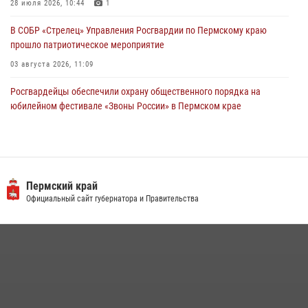
28 июля 2026, 10:44
1
В СОБР «Стрелец» Управления Росгвардии по Пермскому краю
прошло патриотическое мероприятие
03 августа 2026, 11:09
Росгвардейцы обеспечили охрану общественного порядка на
юбилейном фестивале «Звоны России» в Пермском крае
03 августа 2026, 11:14
Заместитель директора Росгвардии Герой России генерал-
полковник Алексей Кузьменков поздравил специалистов
ветеринарно-санитарной службы с годовщиной образования
Пермский край
Официальный сайт губернатора и Правительства
13 июля 2026, 10:43
Росгвардеец спас тонущую женщину в Пермском крае
30 июля 2026, 05:19
Росгвардейцы провели познавательный урок для юных пермяков
17 июля 2026, 10:34
2