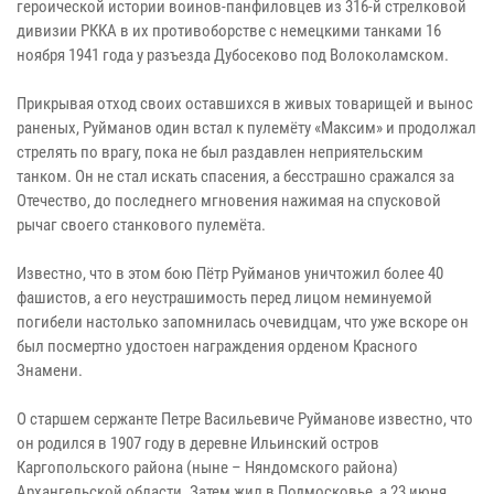
героической истории воинов-панфиловцев из 316-й стрелковой
дивизии РККА в их противоборстве с немецкими танками 16
ноября 1941 года у разъезда Дубосеково под Волоколамском.
Прикрывая отход своих оставшихся в живых товарищей и вынос
раненых, Руйманов один встал к пулемёту «Максим» и продолжал
стрелять по врагу, пока не был раздавлен неприятельским
танком. Он не стал искать спасения, а бесстрашно сражался за
Отечество, до последнего мгновения нажимая на спусковой
рычаг своего станкового пулемёта.
Известно, что в этом бою Пётр Руйманов уничтожил более 40
фашистов, а его неустрашимость перед лицом неминуемой
погибели настолько запомнилась очевидцам, что уже вскоре он
был посмертно удостоен награждения орденом Красного
Знамени.
О старшем сержанте Петре Васильевиче Руйманове известно, что
он родился в 1907 году в деревне Ильинский остров
Каргопольского района (ныне – Няндомского района)
Архангельской области. Затем жил в Подмосковье, а 23 июня