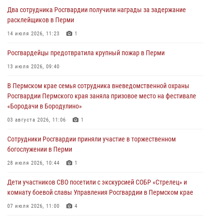
богослужении в Перми
Два сотрудника Росгвардии получили награды за задержание
28 июля 2026, 10:44
1
расклейщиков в Перми
Росгвардейцы оказали силовую поддержку при задержании
14 июля 2026, 11:23
1
участников преступной группы в Пермском крае
Росгвардейцы предотвратила крупный пожар в Перми
28 июля 2026, 06:15
13 июля 2026, 09:40
Сотрудник СОБР «Стрелец» провели встречу в рамках
В Пермском крае семья сотрудника вневедомственной охраны
ведомственной акции «Каникулы с Росгвардией»
Росгвардии Пермского края заняла призовое место на фестивале
24 июля 2026, 08:45
2
«Бородачи в Бородулино»
Юные защитники порядка: росгвардейцы провели день в клубе
03 августа 2026, 11:06
1
«Апельсин» города Верещагино
Сотрудники Росгвардии приняли участие в торжественном
24 июля 2026, 08:43
богослужении в Перми
28 июля 2026, 10:44
1
Дети участников СВО посетили с экскурсией СОБР «Стрелец» и
комнату боевой славы Управления Росгвардии в Пермском крае
07 июля 2026, 11:00
4