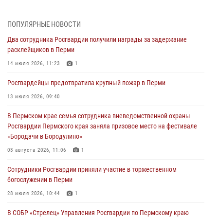
03 августа 2026, 11:06
1
ПОПУЛЯРНЫЕ НОВОСТИ
В Пермском крае росгвардейцы провели «Урок мужества» для
Два сотрудника Росгвардии получили награды за задержание
юных спортсменов
расклейщиков в Перми
03 августа 2026, 10:59
1
14 июля 2026, 11:23
1
Росгвардеец спас тонущую женщину в Пермском крае
Росгвардейцы предотвратила крупный пожар в Перми
30 июля 2026, 05:19
13 июля 2026, 09:40
Сотрудники Росгвардии приняли участие в торжественном
В Пермском крае семья сотрудника вневедомственной охраны
богослужении в Перми
Росгвардии Пермского края заняла призовое место на фестивале
28 июля 2026, 10:44
1
«Бородачи в Бородулино»
Росгвардейцы оказали силовую поддержку при задержании
03 августа 2026, 11:06
1
участников преступной группы в Пермском крае
Сотрудники Росгвардии приняли участие в торжественном
28 июля 2026, 06:15
богослужении в Перми
28 июля 2026, 10:44
1
В СОБР «Стрелец» Управления Росгвардии по Пермскому краю