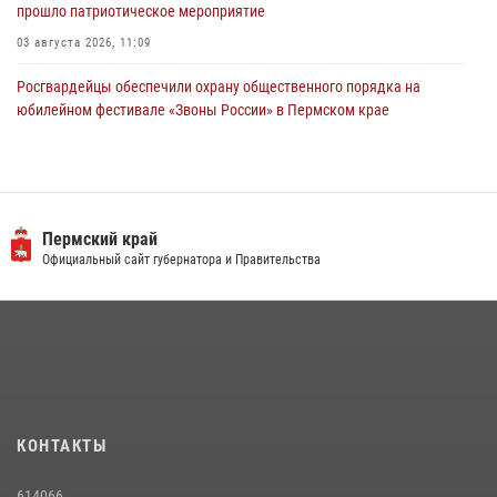
прошло патриотическое мероприятие
03 августа 2026, 11:09
Росгвардейцы обеспечили охрану общественного порядка на
юбилейном фестивале «Звоны России» в Пермском крае
03 августа 2026, 11:14
Заместитель директора Росгвардии Герой России генерал-
полковник Алексей Кузьменков поздравил специалистов
ветеринарно-санитарной службы с годовщиной образования
Пермский край
Официальный сайт губернатора и Правительства
13 июля 2026, 10:43
В Росгвардии прошла военно-научная конференция по обобщению
боевого опыта
09 июля 2026, 06:36
Росгвардеец спас тонущую женщину в Пермском крае
30 июля 2026, 05:19
КОНТАКТЫ
Росгвардейцы провели познавательный урок для юных пермяков
614066