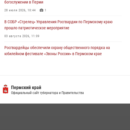
богослужении в Перми
28 июля 2026, 10:44
1
В СОБР «Стрелец» Управления Росгвардии по Пермскому краю
прошло патриотическое мероприятие
03 августа 2026, 11:09
Росгвардейцы обеспечили охрану общественного порядка на
юбилейном фестивале «Звоны России» в Пермском крае
03 августа 2026, 11:14
Заместитель директора Росгвардии Герой России генерал-
полковник Алексей Кузьменков поздравил специалистов
ветеринарно-санитарной службы с годовщиной образования
Пермский край
Официальный сайт губернатора и Правительства
13 июля 2026, 10:43
В Росгвардии прошла военно-научная конференция по обобщению
боевого опыта
09 июля 2026, 06:36