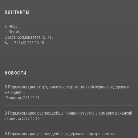
Росгвардейцы провели познавательный урок для юных пермяков
17 июля 2026, 10:34
2
КОНТАКТЫ
Росгвардеец спас тонущую женщину в Пермском крае
614066
30 июля 2026, 05:19
г. Пермь,
шоссе Космонавтов, д. 113
+ 7 (342) 228-09-15
НОВОСТИ
В Пермском крае сотрудники вневедомственной охраны задержали
женщину, ...
07 августа 2026, 10:23
В Пермском крае росгвардейцы приняли участие в ярмарке вакансий
07 августа 2026, 10:21
В Пермском крае росгвардейцы задержали подозреваемого в