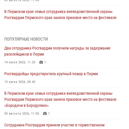
03 августа 2026, 11:09
В Пермском крае семья сотрудника вневедомственной охраны
Росгвардии Пермского края заняла призовое место на фестивале
«Бородачи в Бородулино»
03 августа 2026, 11:06
1
ПОПУЛЯРНЫЕ НОВОСТИ
В Пермском крае росгвардейцы провели «Урок мужества» для
Два сотрудника Росгвардии получили награды за задержание
юных спортсменов
расклейщиков в Перми
03 августа 2026, 10:59
1
14 июля 2026, 11:23
1
Росгвардеец спас тонущую женщину в Пермском крае
Росгвардейцы предотвратила крупный пожар в Перми
30 июля 2026, 05:19
13 июля 2026, 09:40
Сотрудники Росгвардии приняли участие в торжественном
В Пермском крае семья сотрудника вневедомственной охраны
богослужении в Перми
Росгвардии Пермского края заняла призовое место на фестивале
28 июля 2026, 10:44
1
«Бородачи в Бородулино»
Росгвардейцы оказали силовую поддержку при задержании
03 августа 2026, 11:06
1
участников преступной группы в Пермском крае
Сотрудники Росгвардии приняли участие в торжественном
28 июля 2026, 06:15