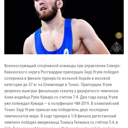
Военнослужащий спортивной команды при управлении Северо-
Кавказского округа Росгвардии прапорщик Заур Угуев победил
соперника в финале турнира по вольной борьбе в весовой
категории до 57 кг на Олимпиаде в Токио. Прапорщик Угуев
уверенно выиграл финальную схватку у двукратного чемпиона
Азии индийца Руви Кумара со счетом 7:4. Два года назад Угуев
уже побеждал Кумара — в полуфинале ЧМ-2019. В олимпийский
Токио Заур Угуев приехал как победитель двух последних
чемпионатов мира. В ходе турнира в 1/8 финала дагестанский
чемпион победил американца Томаса Гилмана со счётом 5:4, в