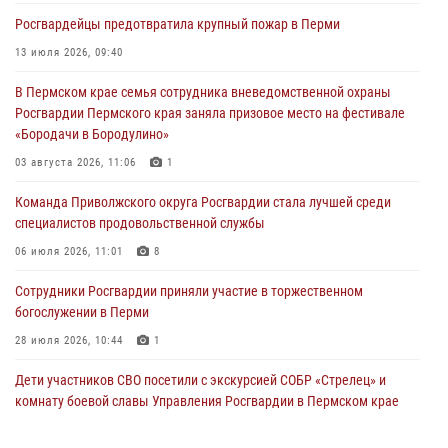
участников преступной группы в Пермском крае
Росгвардейцы предотвратила крупный пожар в Перми
28 июля 2026, 06:15
13 июля 2026, 09:40
Сотрудник СОБР «Стрелец» провели встречу в рамках
В Пермском крае семья сотрудника вневедомственной охраны
ведомственной акции «Каникулы с Росгвардией»
Росгвардии Пермского края заняла призовое место на фестивале
24 июля 2026, 08:45
2
«Бородачи в Бородулино»
Юные защитники порядка: росгвардейцы провели день в клубе
03 августа 2026, 11:06
1
«Апельсин» города Верещагино
Команда Приволжского округа Росгвардии стала лучшей среди
24 июля 2026, 08:43
специалистов продовольственной службы
06 июля 2026, 11:01
8
Сотрудники Росгвардии приняли участие в торжественном
богослужении в Перми
28 июля 2026, 10:44
1
Дети участников СВО посетили с экскурсией СОБР «Стрелец» и
комнату боевой славы Управления Росгвардии в Пермском крае
07 июля 2026, 11:00
4