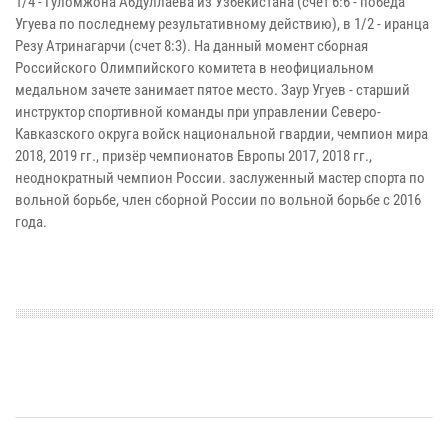
1/4 - Гуломжона Абдуллаева из Узбекистана (счет 6:6 - победа
Угуева по последнему результативному действию), в 1/2 - иранца
Резу Атринагарчи (счет 8:3). На данный момент сборная
Российского Олимпийского комитета в неофициальном
медальном зачете занимает пятое место. Заур Угуев - старший
инструктор спортивной команды при управлении Северо-
Кавказского округа войск национальной гвардии, чемпион мира
2018, 2019 гг., призёр чемпионатов Европы 2017, 2018 гг.,
неоднократный чемпион России. заслуженный мастер спорта по
вольной борьбе, член сборной России по вольной борьбе с 2016
года.