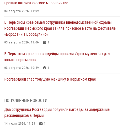
прошло патриотическое мероприятие
03 августа 2026, 11:09
В Пермском крае семья сотрудника вневедомственной охраны
Росгвардии Пермского края заняла призовое место на фестивале
«Бородачи в Бородулино»
03 августа 2026, 11:06
1
В Пермском крае росгвардейцы провели «Урок мужества» для
юных спортсменов
03 августа 2026, 10:59
1
Росгвардеец спас тонущую женщину в Пермском крае
30 июля 2026, 05:19
Сотрудники Росгвардии приняли участие в торжественном
ПОПУЛЯРНЫЕ НОВОСТИ
богослужении в Перми
Два сотрудника Росгвардии получили награды за задержание
28 июля 2026, 10:44
1
расклейщиков в Перми
Росгвардейцы оказали силовую поддержку при задержании
14 июля 2026, 11:23
1