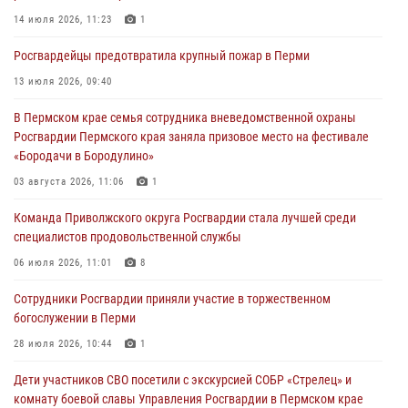
Росгвардейцы оказали силовую поддержку при задержании
14 июля 2026, 11:23
1
участников преступной группы в Пермском крае
Росгвардейцы предотвратила крупный пожар в Перми
28 июля 2026, 06:15
13 июля 2026, 09:40
Сотрудник СОБР «Стрелец» провели встречу в рамках
В Пермском крае семья сотрудника вневедомственной охраны
ведомственной акции «Каникулы с Росгвардией»
Росгвардии Пермского края заняла призовое место на фестивале
24 июля 2026, 08:45
2
«Бородачи в Бородулино»
Юные защитники порядка: росгвардейцы провели день в клубе
03 августа 2026, 11:06
1
«Апельсин» города Верещагино
Команда Приволжского округа Росгвардии стала лучшей среди
24 июля 2026, 08:43
специалистов продовольственной службы
06 июля 2026, 11:01
8
Сотрудники Росгвардии приняли участие в торжественном
богослужении в Перми
28 июля 2026, 10:44
1
Дети участников СВО посетили с экскурсией СОБР «Стрелец» и
комнату боевой славы Управления Росгвардии в Пермском крае