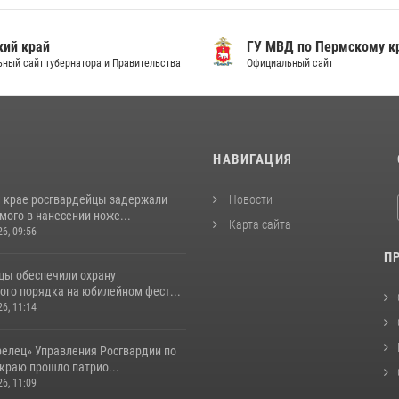
ий край
ГУ МВД по Пермскому к
ный сайт губернатора и Правительства
Официальный сайт
И
НАВИГАЦИЯ
 крае росгвардейцы задержали
Новости
ого в нанесении ноже...
Карта сайта
26, 09:56
П
цы обеспечили охрану
ого порядка на юбилейном фест...
26, 11:14
релец» Управления Росгвардии по
краю прошло патрио...
26, 11:09