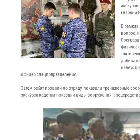
экскурси
гвардии 
В рамках
вопрос, и
Росгвард
физическ
тактичес
добивать
целеустр
офицер спецподразделения.
Затем ребят провели по отряду, показали тренажерные соо
экскурса кадетам показали виды вооружения, спецсредства