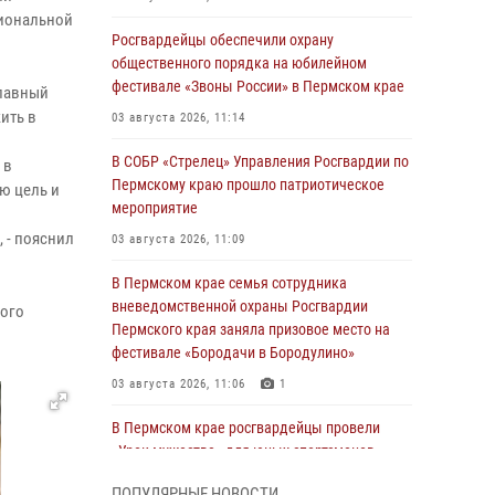
циональной
Росгвардейцы обеспечили охрану
общественного порядка на юбилейном
фестивале «Звоны России» в Пермском крае
Главный
ить в
03 августа 2026, 11:14
В СОБР «Стрелец» Управления Росгвардии по
 в
Пермскому краю прошло патриотическое
ю цель и
мероприятие
 - пояснил
03 августа 2026, 11:09
В Пермском крае семья сотрудника
вневедомственной охраны Росгвардии
ного
Пермского края заняла призовое место на
фестивале «Бородачи в Бородулино»
03 августа 2026, 11:06
1
В Пермском крае росгвардейцы провели
«Урок мужества» для юных спортсменов
03 августа 2026, 10:59
1
ПОПУЛЯРНЫЕ НОВОСТИ