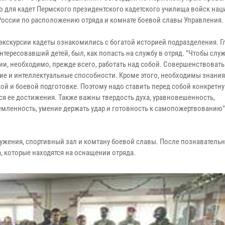
ю для кадет Пермского президентского кадетского училища войск на
России по расположению отряда и комнате боевой славы Управления.
 экскурсии кадеты ознакомились с богатой историей подразделения. 
нтересовавший детей, был, как попасть на службу в отряд. "Чтобы служ
ии, необходимо, прежде всего, работать над собой. Совершенствовать
ие и интеллектуальные способности. Кроме этого, необходимы знания
кой и боевой подготовке. Поэтому надо ставить перед собой конкретну
ся ее достижения. Также важны твердость духа, уравновешенность,
емленность, умение держать удар и готовность к самопожертвованию",
ружения, спортивный зал и комтану боевой славы. После познаватель
, которые находятся на оснащении отряда.