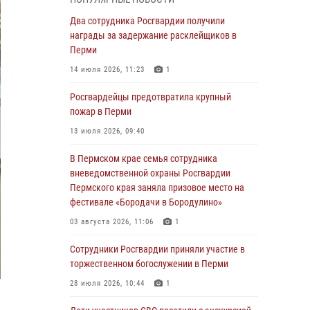
Росгвардеец спас тонущую женщину в
Два сотрудника Росгвардии получили
Пермском крае
награды за задержание расклейщиков в
Перми
30 июля 2026, 05:19
14 июля 2026, 11:23
1
Сотрудники Росгвардии приняли участие в
торжественном богослужении в Перми
Росгвардейцы предотвратила крупный
пожар в Перми
28 июля 2026, 10:44
1
13 июля 2026, 09:40
Росгвардейцы оказали силовую поддержку
при задержании участников преступной
В Пермском крае семья сотрудника
группы в Пермском крае
вневедомственной охраны Росгвардии
Пермского края заняла призовое место на
28 июля 2026, 06:15
фестивале «Бородачи в Бородулино»
Сотрудник СОБР «Стрелец» провели встречу
03 августа 2026, 11:06
1
в рамках ведомственной акции «Каникулы с
Росгвардией»
Сотрудники Росгвардии приняли участие в
торжественном богослужении в Перми
24 июля 2026, 08:45
2
28 июля 2026, 10:44
1
Юные защитники порядка: росгвардейцы
провели день в клубе «Апельсин» города