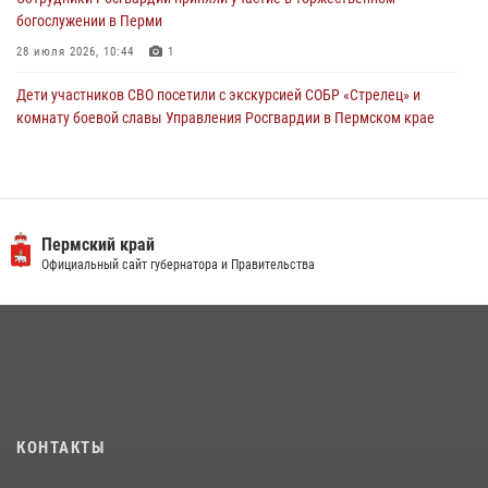
богослужении в Перми
28 июля 2026, 10:44
1
Дети участников СВО посетили с экскурсией СОБР «Стрелец» и
комнату боевой славы Управления Росгвардии в Пермском крае
07 июля 2026, 11:00
4
В Пермском крае сотрудники вневедомственной охраны
Росгвардии приняли участие в народном празднике
«Сабантуй-2026»
Пермский край
Официальный сайт губернатора и Правительства
07 июля 2026, 10:02
3
В СОБР «Стрелец» Управления Росгвардии по Пермскому краю
прошло патриотическое мероприятие
03 августа 2026, 11:09
Заместитель директора Росгвардии Герой России генерал-
полковник Алексей Кузьменков поздравил специалистов
КОНТАКТЫ
ветеринарно-санитарной службы с годовщиной образования
13 июля 2026, 10:43