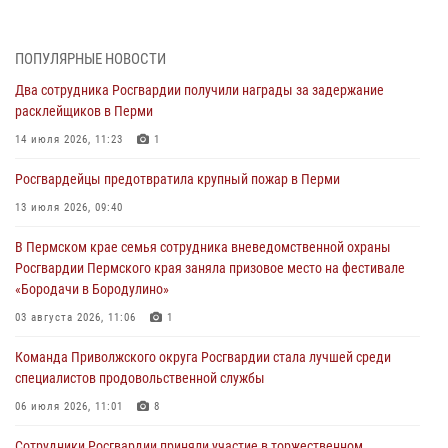
30 июля 2026, 05:19
Сотрудники Росгвардии приняли участие в торжественном
ПОПУЛЯРНЫЕ НОВОСТИ
богослужении в Перми
Два сотрудника Росгвардии получили награды за задержание
28 июля 2026, 10:44
1
расклейщиков в Перми
Росгвардейцы оказали силовую поддержку при задержании
14 июля 2026, 11:23
1
участников преступной группы в Пермском крае
Росгвардейцы предотвратила крупный пожар в Перми
28 июля 2026, 06:15
13 июля 2026, 09:40
Сотрудник СОБР «Стрелец» провели встречу в рамках
В Пермском крае семья сотрудника вневедомственной охраны
ведомственной акции «Каникулы с Росгвардией»
Росгвардии Пермского края заняла призовое место на фестивале
24 июля 2026, 08:45
2
«Бородачи в Бородулино»
Юные защитники порядка: росгвардейцы провели день в клубе
03 августа 2026, 11:06
1
«Апельсин» города Верещагино
Команда Приволжского округа Росгвардии стала лучшей среди
24 июля 2026, 08:43
специалистов продовольственной службы
06 июля 2026, 11:01
8
Сотрудники Росгвардии приняли участие в торжественном