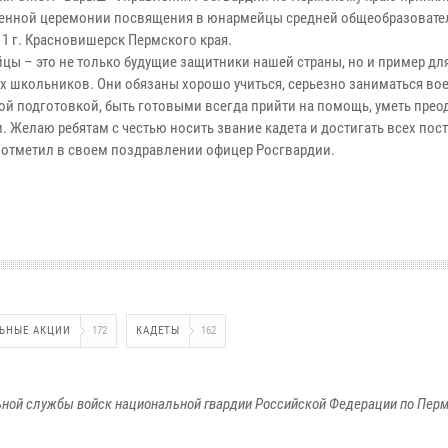
енной церемонии посвящения в юнармейцы средней общеобразовате
1 г. Красновишерск Пермского края.
цы – это не только будущие защитники нашей страны, но и пример дл
х школьников. Они обязаны хорошо учиться, серьезно заниматься во
ой подготовкой, быть готовыми всегда прийти на помощь, уметь прео
и. Желаю ребятам с честью носить звание кадета и достигать всех по
– отметил в своем поздравлении офицер Росгвардии.
ЬНЫЕ АКЦИИ
172
КАДЕТЫ
162
ной службы войск национальной гвардии Российской Федерации по Пер