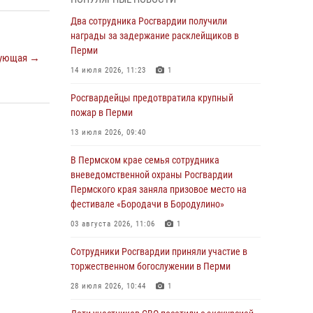
Росгвардеец спас тонущую женщину в
Два сотрудника Росгвардии получили
Пермском крае
награды за задержание расклейщиков в
Перми
30 июля 2026, 05:19
ующая →
14 июля 2026, 11:23
1
Сотрудники Росгвардии приняли участие в
торжественном богослужении в Перми
Росгвардейцы предотвратила крупный
пожар в Перми
28 июля 2026, 10:44
1
13 июля 2026, 09:40
Росгвардейцы оказали силовую поддержку
при задержании участников преступной
В Пермском крае семья сотрудника
группы в Пермском крае
вневедомственной охраны Росгвардии
Пермского края заняла призовое место на
28 июля 2026, 06:15
фестивале «Бородачи в Бородулино»
Сотрудник СОБР «Стрелец» провели встречу
03 августа 2026, 11:06
1
в рамках ведомственной акции «Каникулы с
Росгвардией»
Сотрудники Росгвардии приняли участие в
торжественном богослужении в Перми
24 июля 2026, 08:45
2
28 июля 2026, 10:44
1
Юные защитники порядка: росгвардейцы
провели день в клубе «Апельсин» города