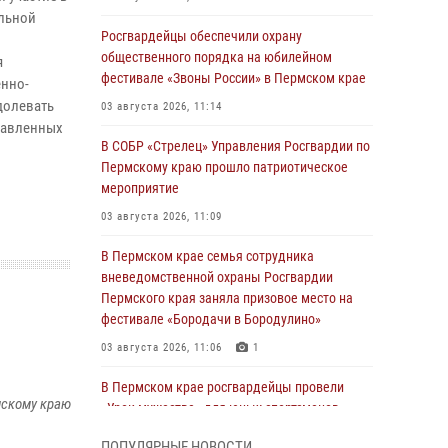
льной
Росгвардейцы обеспечили охрану
общественного порядка на юбилейном
я
фестивале «Звоны России» в Пермском крае
енно-
долевать
03 августа 2026, 11:14
ставленных
В СОБР «Стрелец» Управления Росгвардии по
Пермскому краю прошло патриотическое
мероприятие
03 августа 2026, 11:09
В Пермском крае семья сотрудника
вневедомственной охраны Росгвардии
Пермского края заняла призовое место на
фестивале «Бородачи в Бородулино»
03 августа 2026, 11:06
1
В Пермском крае росгвардейцы провели
мскому краю
«Урок мужества» для юных спортсменов
03 августа 2026, 10:59
1
ПОПУЛЯРНЫЕ НОВОСТИ