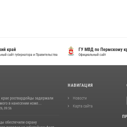
ий край
ГУ МВД по Пермскому к
ный сайт губернатора и Правительства
Официальный сайт
И
НАВИГАЦИЯ
 крае росгвардейцы задержали
Новости
ого в нанесении ноже...
Карта сайта
26, 09:56
П
цы обеспечили охрану