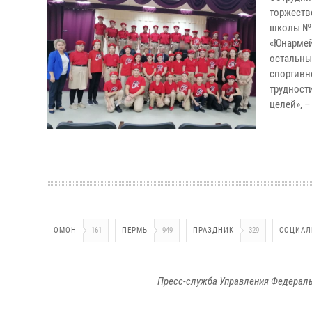
торжеств
школы № 
«Юнармей
остальны
спортивн
трудност
целей», 
ОМОН
161
ПЕРМЬ
949
ПРАЗДНИК
329
СОЦИАЛ
Пресс-служба Управления Федераль