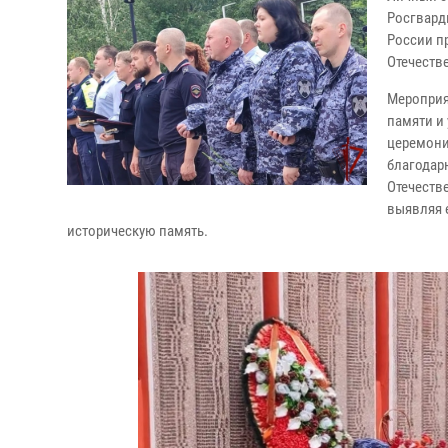
Росгвард
России п
Отечеств
Мероприя
памяти и
церемони
благодар
Отечеств
выявляя 
историческую память.