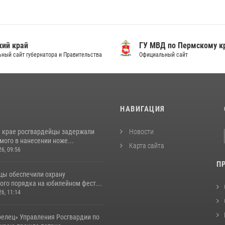
ий край
ГУ МВД по Пермскому к
ный сайт губернатора и Правительства
Официальный сайт
И
НАВИГАЦИЯ
 крае росгвардейцы задержали
Новости
ого в нанесении ноже...
Карта сайта
26, 09:56
П
цы обеспечили охрану
ого порядка на юбилейном фест...
26, 11:14
релец» Управления Росгвардии по