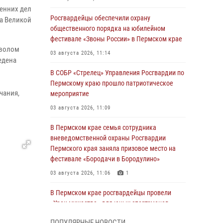
енних дел
Росгвардейцы обеспечили охрану
ла Великой
общественного порядка на юбилейном
фестивале «Звоны России» в Пермском крае
мволом
03 августа 2026, 11:14
едена
В СОБР «Стрелец» Управления Росгвардии по
Пермскому краю прошло патриотическое
чания,
мероприятие
03 августа 2026, 11:09
В Пермском крае семья сотрудника
вневедомственной охраны Росгвардии
Пермского края заняла призовое место на
фестивале «Бородачи в Бородулино»
03 августа 2026, 11:06
1
В Пермском крае росгвардейцы провели
«Урок мужества» для юных спортсменов
03 августа 2026, 10:59
1
ПОПУЛЯРНЫЕ НОВОСТИ