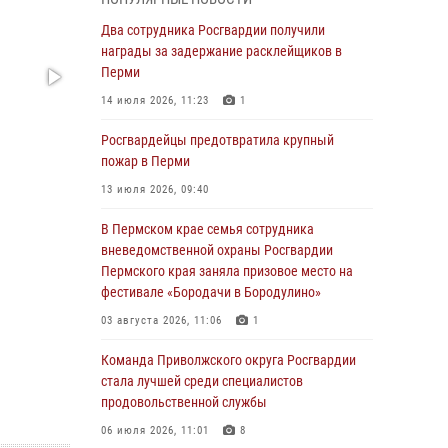
Росгвардеец спас тонущую женщину в
Два сотрудника Росгвардии получили
Пермском крае
награды за задержание расклейщиков в
Перми
30 июля 2026, 05:19
14 июля 2026, 11:23
1
Сотрудники Росгвардии приняли участие в
торжественном богослужении в Перми
Росгвардейцы предотвратила крупный
пожар в Перми
28 июля 2026, 10:44
1
13 июля 2026, 09:40
Росгвардейцы оказали силовую поддержку
при задержании участников преступной
В Пермском крае семья сотрудника
группы в Пермском крае
вневедомственной охраны Росгвардии
Пермского края заняла призовое место на
28 июля 2026, 06:15
фестивале «Бородачи в Бородулино»
Сотрудник СОБР «Стрелец» провели встречу
03 августа 2026, 11:06
1
в рамках ведомственной акции «Каникулы с
Росгвардией»
Команда Приволжского округа Росгвардии
стала лучшей среди специалистов
24 июля 2026, 08:45
2
продовольственной службы
Юные защитники порядка: росгвардейцы
06 июля 2026, 11:01
8
провели день в клубе «Апельсин» города