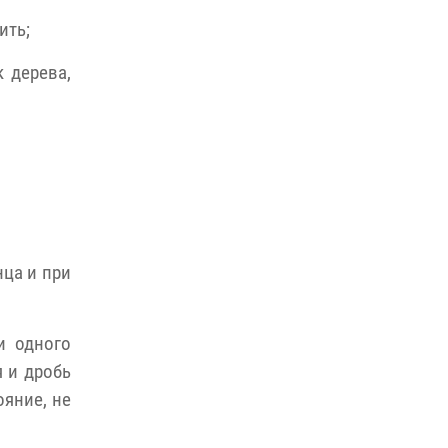
Росгвардейцы провели познавательный урок
ить;
для юных пермяков
17 июля 2026, 10:34
2
 дерева,
Сотрудник СОБР «Стрелец» провели встречу
в рамках ведомственной акции «Каникулы с
Росгвардией»
24 июля 2026, 08:45
2
нца и при
и одного
я и дробь
ояние, не