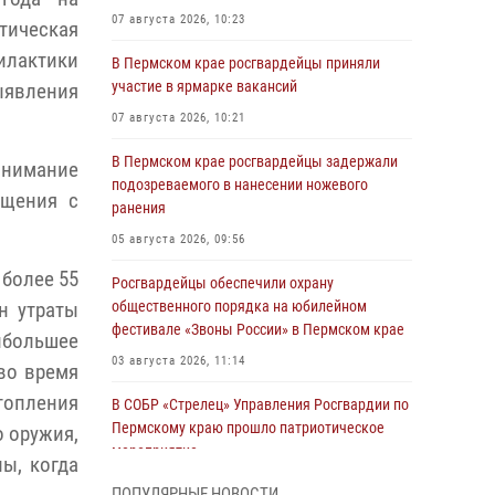
07 августа 2026, 10:23
тическая
илактики
В Пермском крае росгвардейцы приняли
участие в ярмарке вакансий
явления
07 августа 2026, 10:21
В Пермском крае росгвардейцы задержали
нимание
подозреваемого в нанесении ножевого
ащения с
ранения
05 августа 2026, 09:56
 более 55
Росгвардейцы обеспечили охрану
общественного порядка на юбилейном
н утраты
фестивале «Звоны России» в Пермском крае
ибольшее
03 августа 2026, 11:14
во время
топления
В СОБР «Стрелец» Управления Росгвардии по
Пермскому краю прошло патриотическое
о оружия,
мероприятие
ы, когда
03 августа 2026, 11:09
ПОПУЛЯРНЫЕ НОВОСТИ