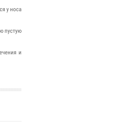
ся у носа
ую пустую
ечения и