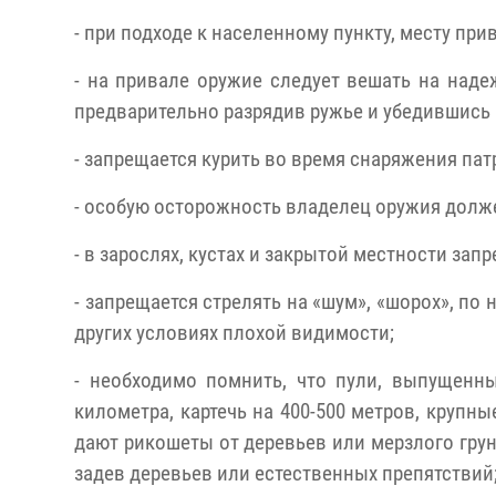
- при подходе к населенному пункту, месту при
- на привале оружие следует вешать на наде
предварительно разрядив ружье и убедившись 
- запрещается курить во время снаряжения пат
- особую осторожность владелец оружия долже
- в зарослях, кустах и закрытой местности зап
- запрещается стрелять на «шум», «шорох», по 
других условиях плохой видимости;
- необходимо помнить, что пули, выпущенны
километра, картечь на 400-500 метров, крупны
дают рикошеты от деревьев или мерзлого грунт
задев деревьев или естественных препятствий