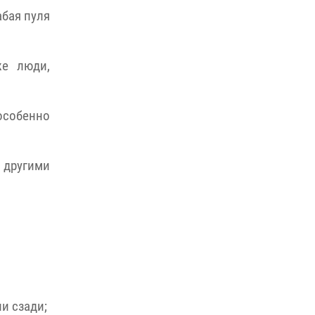
абая пуля
же люди,
 особенно
 другими
ли сзади;