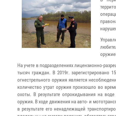
террит
операц
право
наруше
Управ
любите
оружие
На учете в подразделениях лицензионно-разре
тысяч граждан. В 2019г. зарегистрировано 1
огнестрельного оружия является несоблюден
количество утрат оружия произошло во врем
охоты. В результате опрокидывания на воде
оружия. В ходе движения на авто- и мототранс
в результате его ненадлежащей транспортир