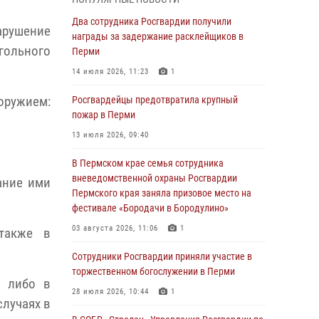
В Пермском крае семья сотрудника
Два сотрудника Росгвардии получили
арушение
вневедомственной охраны Росгвардии
награды за задержание расклейщиков в
гольного
Пермского края заняла призовое место на
Перми
фестивале «Бородачи в Бородулино»
14 июля 2026, 11:23
1
03 августа 2026, 11:06
1
оружием:
Росгвардейцы предотвратила крупный
В Пермском крае росгвардейцы провели
пожар в Перми
«Урок мужества» для юных спортсменов
13 июля 2026, 09:40
03 августа 2026, 10:59
1
В Пермском крае семья сотрудника
Росгвардеец спас тонущую женщину в
вневедомственной охраны Росгвардии
ание ими
Пермском крае
Пермского края заняла призовое место на
фестивале «Бородачи в Бородулино»
30 июля 2026, 05:19
03 августа 2026, 11:06
1
также в
Сотрудники Росгвардии приняли участие в
торжественном богослужении в Перми
Сотрудники Росгвардии приняли участие в
торжественном богослужении в Перми
28 июля 2026, 10:44
1
, либо в
28 июля 2026, 10:44
1
случаях в
Росгвардейцы оказали силовую поддержку
при задержании участников преступной