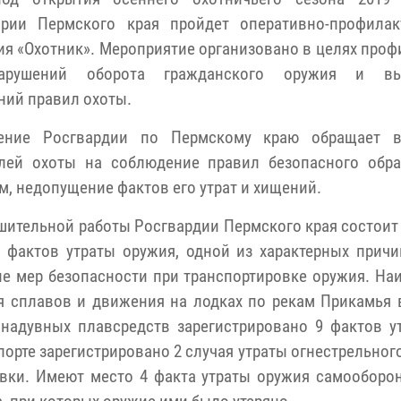
ории Пермского края пройдет оперативно-профилак
ия «Охотник». Мероприятие организовано в целях проф
нарушений оборота гражданского оружия и вы
ний правил охоты.
ление Росгвардии по Пермскому краю обращает в
лей охоты на соблюдение правил безопасного обр
м, недопущение фактов его утрат и хищений.
шительной работы Росгвардии Пермского края состоит
5 фактов утраты оружия, одной из характерных причи
ие мер безопасности при транспортировке оружия. На
я сплавов и движения на лодках по рекам Прикамья 
 надувных плавсредств зарегистрировано 9 фактов у
порте зарегистрировано 2 случая утраты огнестрельног
овки. Имеют место 4 факта утраты оружия самооборон