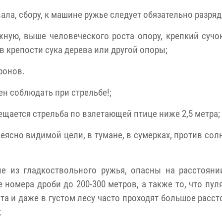
вала, сбору, к машине ружье следует обязательно разряд
жную, выше человеческого роста опору, крепкий сучок
в крепости сука дерева или другой опоры;
ронов.
н соблюдать при стрельбе!;
рещается стрельба по взлетающей птице ниже 2,5 метра;
неясно видимой цели, в тумане, в сумерках, против сол
е из гладкоствольного ружья, опасны на расстояни
е номера дроби до 200-300 метров, а также то, что пул
а и даже в густом лесу часто проходят большое расст
;