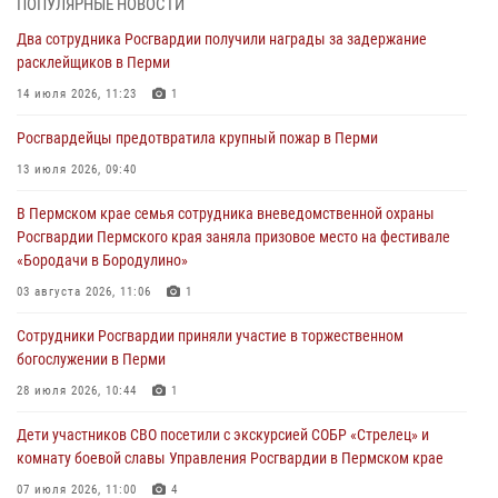
ПОПУЛЯРНЫЕ НОВОСТИ
богослужении в Перми
Два сотрудника Росгвардии получили награды за задержание
28 июля 2026, 10:44
1
расклейщиков в Перми
Росгвардейцы оказали силовую поддержку при задержании
14 июля 2026, 11:23
1
участников преступной группы в Пермском крае
Росгвардейцы предотвратила крупный пожар в Перми
28 июля 2026, 06:15
13 июля 2026, 09:40
Сотрудник СОБР «Стрелец» провели встречу в рамках
В Пермском крае семья сотрудника вневедомственной охраны
ведомственной акции «Каникулы с Росгвардией»
Росгвардии Пермского края заняла призовое место на фестивале
24 июля 2026, 08:45
2
«Бородачи в Бородулино»
Юные защитники порядка: росгвардейцы провели день в клубе
03 августа 2026, 11:06
1
«Апельсин» города Верещагино
Сотрудники Росгвардии приняли участие в торжественном
24 июля 2026, 08:43
богослужении в Перми
28 июля 2026, 10:44
1
Дети участников СВО посетили с экскурсией СОБР «Стрелец» и
комнату боевой славы Управления Росгвардии в Пермском крае
07 июля 2026, 11:00
4