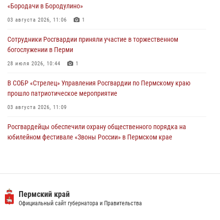
28 июля 2026, 10:44
1
«Бородачи в Бородулино»
Росгвардейцы оказали силовую поддержку при задержании
03 августа 2026, 11:06
1
участников преступной группы в Пермском крае
Сотрудники Росгвардии приняли участие в торжественном
28 июля 2026, 06:15
богослужении в Перми
28 июля 2026, 10:44
1
В СОБР «Стрелец» Управления Росгвардии по Пермскому краю
прошло патриотическое мероприятие
03 августа 2026, 11:09
Росгвардейцы обеспечили охрану общественного порядка на
юбилейном фестивале «Звоны России» в Пермском крае
03 августа 2026, 11:14
Заместитель директора Росгвардии Герой России генерал-
полковник Алексей Кузьменков поздравил специалистов
ветеринарно-санитарной службы с годовщиной образования
Пермский край
Официальный сайт губернатора и Правительства
13 июля 2026, 10:43