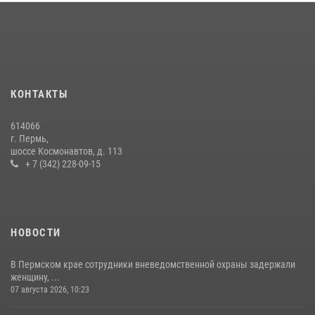
В Росгвардии прошла военно-научная конференция по обобщению
боевого опыта
09 июля 2026, 06:36
Росгвардейцы провели познавательный урок для юных пермяков
17 июля 2026, 10:34
2
КОНТАКТЫ
Росгвардеец спас тонущую женщину в Пермском крае
614066
30 июля 2026, 05:19
г. Пермь,
шоссе Космонавтов, д. 113
+ 7 (342) 228-09-15
НОВОСТИ
В Пермском крае сотрудники вневедомственной охраны задержали
женщину, ...
07 августа 2026, 10:23