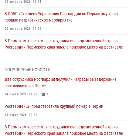
03 августа 2026, 11:14
В СОБР «Стрелец» Управления Росгвардии по Пермскому краю
прошло патриотическое мероприятие
03 августа 2026, 11:09
В Пермском крае семья сотрудника вневедомственной охраны
Росгвардии Пермского края заняла призовое место на фестивале
«Бородачи в Бородулино»
03 августа 2026, 11:06
1
ПОПУЛЯРНЫЕ НОВОСТИ
В Пермском крае росгвардейцы провели «Урок мужества» для
Два сотрудника Росгвардии получили награды за задержание
юных спортсменов
расклейщиков в Перми
03 августа 2026, 10:59
1
14 июля 2026, 11:23
1
Росгвардеец спас тонущую женщину в Пермском крае
Росгвардейцы предотвратила крупный пожар в Перми
30 июля 2026, 05:19
13 июля 2026, 09:40
Сотрудники Росгвардии приняли участие в торжественном
В Пермском крае семья сотрудника вневедомственной охраны
богослужении в Перми
Росгвардии Пермского края заняла призовое место на фестивале