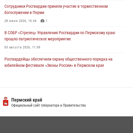
участников преступной группы в Пермском крае
Сотрудники Росгвардии приняли участие в торжественном
28 июля 2026, 06:15
богослужении в Перми
28 июля 2026, 10:44
1
В СОБР «Стрелец» Управления Росгвардии по Пермскому краю
прошло патриотическое мероприятие
03 августа 2026, 11:09
Росгвардейцы обеспечили охрану общественного порядка на
юбилейном фестивале «Звоны России» в Пермском крае
03 августа 2026, 11:14
Заместитель директора Росгвардии Герой России генерал-
полковник Алексей Кузьменков поздравил специалистов
ветеринарно-санитарной службы с годовщиной образования
Пермский край
Официальный сайт губернатора и Правительства
13 июля 2026, 10:43
Росгвардеец спас тонущую женщину в Пермском крае
30 июля 2026, 05:19