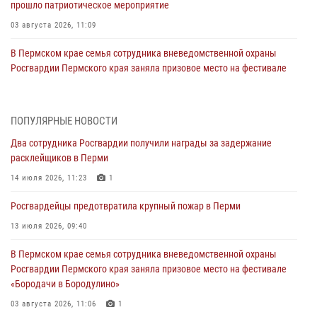
прошло патриотическое мероприятие
03 августа 2026, 11:09
В Пермском крае семья сотрудника вневедомственной охраны
Росгвардии Пермского края заняла призовое место на фестивале
«Бородачи в Бородулино»
03 августа 2026, 11:06
1
ПОПУЛЯРНЫЕ НОВОСТИ
В Пермском крае росгвардейцы провели «Урок мужества» для
Два сотрудника Росгвардии получили награды за задержание
юных спортсменов
расклейщиков в Перми
03 августа 2026, 10:59
1
14 июля 2026, 11:23
1
Росгвардеец спас тонущую женщину в Пермском крае
Росгвардейцы предотвратила крупный пожар в Перми
30 июля 2026, 05:19
13 июля 2026, 09:40
Сотрудники Росгвардии приняли участие в торжественном
В Пермском крае семья сотрудника вневедомственной охраны
богослужении в Перми
Росгвардии Пермского края заняла призовое место на фестивале
28 июля 2026, 10:44
1
«Бородачи в Бородулино»
Росгвардейцы оказали силовую поддержку при задержании
03 августа 2026, 11:06
1