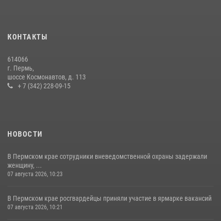
Росгвардейцы провели познавательный урок для юных пермяков
17 июля 2026, 10:34
2
КОНТАКТЫ
Сотрудник СОБР «Стрелец» провели встречу в рамках
ведомственной акции «Каникулы с Росгвардией»
614066
24 июля 2026, 08:45
2
г. Пермь,
шоссе Космонавтов, д. 113
+ 7 (342) 228-09-15
НОВОСТИ
В Пермском крае сотрудники вневедомственной охраны задержали
женщину, ...
07 августа 2026, 10:23
В Пермском крае росгвардейцы приняли участие в ярмарке вакансий
07 августа 2026, 10:21