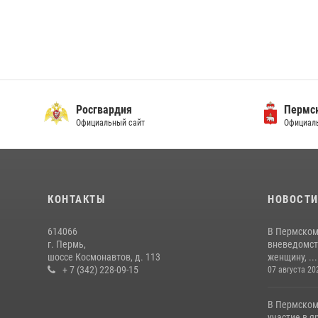
Росгвардия
Пермск
Официальный сайт
Официаль
КОНТАКТЫ
НОВОСТ
614066
В Пермском
г. Пермь,
вневедомст
шоссе Космонавтов, д. 113
женщину, ...
+ 7 (342) 228-09-15
07 августа 20
В Пермском
участие в 