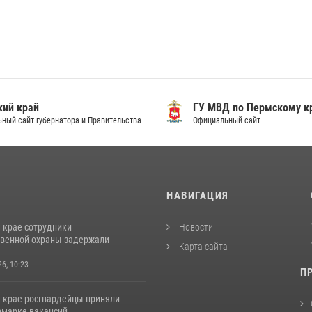
ий край
ГУ МВД по Пермскому к
ный сайт губернатора и Правительства
Официальный сайт
И
НАВИГАЦИЯ
 крае сотрудники
Новости
венной охраны задержали
Карта сайта
26, 10:23
П
 крае росгвардейцы приняли
ярмарке вакансий