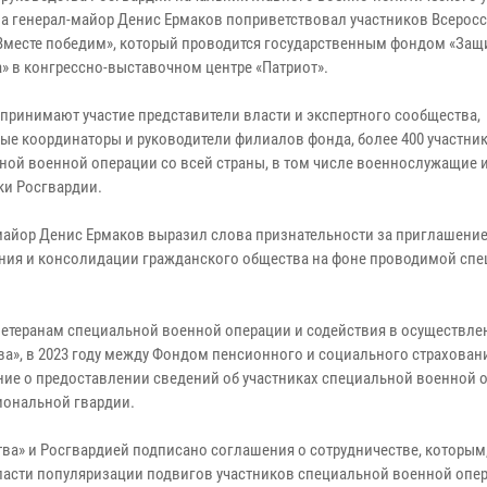
а генерал-майор Денис Ермаков поприветствовал участников Всерос
Вместе победим», который проводится государственным фондом «Защ
а» в конгрессно-выставочном центре «Патриот».
 принимают участие представители власти и экспертного сообщества,
ые координаторы и руководители филиалов фонда, более 400 участни
ной военной операции со всей страны, в том числе военнослужащие 
ки Росгвардии.
майор Денис Ермаков выразил слова признательности за приглашение
ания и консолидации гражданского общества на фоне проводимой сп
ветеранам специальной военной операции и содействия в осуществле
ва», в 2023 году между Фондом пенсионного и социального страхован
ие о предоставлении сведений об участниках специальной военной 
иональной гвардии.
а» и Росгвардией подписано соглашения о сотрудничестве, которым,
ласти популяризации подвигов участников специальной военной опе