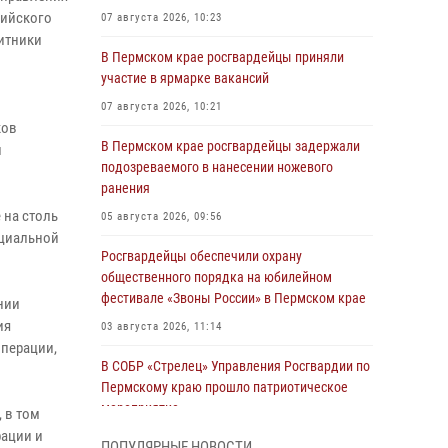
сийского
07 августа 2026, 10:23
итники
В Пермском крае росгвардейцы приняли
участие в ярмарке вакансий
07 августа 2026, 10:21
ков
В Пермском крае росгвардейцы задержали
и
подозреваемого в нанесении ножевого
ранения
 на столь
05 августа 2026, 09:56
ециальной
Росгвардейцы обеспечили охрану
общественного порядка на юбилейном
фестивале «Звоны России» в Пермском крае
нии
ия
03 августа 2026, 11:14
операции,
В СОБР «Стрелец» Управления Росгвардии по
Пермскому краю прошло патриотическое
мероприятие
 в том
рации и
03 августа 2026, 11:09
ПОПУЛЯРНЫЕ НОВОСТИ