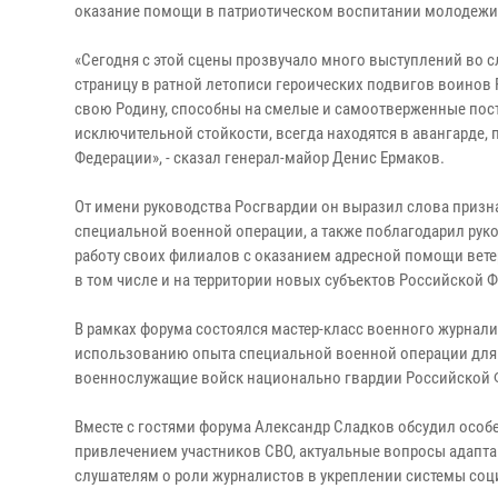
оказание помощи в патриотическом воспитании молодежи
«Сегодня с этой сцены прозвучало много выступлений во 
страницу в ратной летописи героических подвигов воинов
свою Родину, способны на смелые и самоотверженные пос
исключительной стойкости, всегда находятся в авангарде,
Федерации», - сказал генерал-майор Денис Ермаков.
От имени руководства Росгвардии он выразил слова признат
специальной военной операции, а также поблагодарил рук
работу своих филиалов с оказанием адресной помощи вете
в том числе и на территории новых субъектов Российской 
В рамках форума состоялся мастер-класс военного журнали
использованию опыта специальной военной операции для п
военнослужащие войск национально гвардии Российской 
Вместе с гостями форума Александр Сладков обсудил особ
привлечением участников СВО, актуальные вопросы адапта
слушателям о роли журналистов в укреплении системы соци