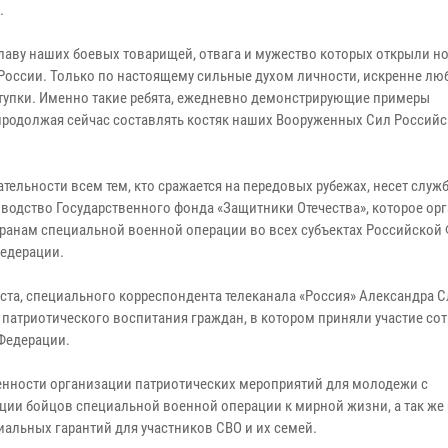
.
славу наших боевых товарищей, отвага и мужество которых открыли н
 России. Только по настоящему сильные духом личности, искренне л
тупки. Именно такие ребята, ежедневно демонстрирующие примеры
 продолжая сейчас составлять костяк наших Вооруженных Сил Россий
ельности всем тем, кто сражается на передовых рубежах, несет служб
оводство Государственного фонда «Защитники Отечества», которое ор
ранам специальной военной операции во всех субъектах Российской 
Федерации.
ста, специального корреспондента телеканала «Россия» Александра 
атриотического воспитания граждан, в котором приняли участие сот
Федерации.
енности организации патриотических мероприятий для молодежи с
ции бойцов специальной военной операции к мирной жизни, а так же
альных гарантий для участников СВО и их семей.