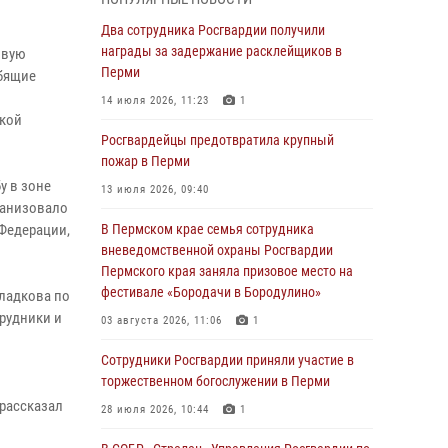
В Пермском крае семья сотрудника
Два сотрудника Росгвардии получили
вневедомственной охраны Росгвардии
награды за задержание расклейщиков в
овую
Пермского края заняла призовое место на
Перми
юбящие
фестивале «Бородачи в Бородулино»
14 июля 2026, 11:23
1
ской
03 августа 2026, 11:06
1
Росгвардейцы предотвратила крупный
В Пермском крае росгвардейцы провели
пожар в Перми
«Урок мужества» для юных спортсменов
у в зоне
13 июля 2026, 09:40
ганизовало
03 августа 2026, 10:59
1
Федерации,
В Пермском крае семья сотрудника
Росгвардеец спас тонущую женщину в
вневедомственной охраны Росгвардии
Пермском крае
Пермского края заняла призовое место на
фестивале «Бородачи в Бородулино»
Сладкова по
30 июля 2026, 05:19
рудники и
03 августа 2026, 11:06
1
Сотрудники Росгвардии приняли участие в
торжественном богослужении в Перми
Сотрудники Росгвардии приняли участие в
торжественном богослужении в Перми
28 июля 2026, 10:44
1
 рассказал
28 июля 2026, 10:44
1
Росгвардейцы оказали силовую поддержку
при задержании участников преступной