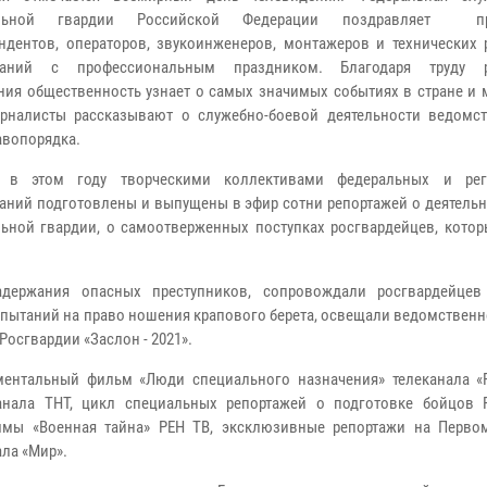
льной гвардии Российской Федерации поздравляет
п
ндентов, операторов, звукоинженеров, монтажеров и технических 
паний с профессиональным праздником. Благодаря труду р
ния общественность узнает о самых значимых событиях в стране и 
рналисты рассказывают о служебно-боевой деятельности ведомст
авопорядка.
в этом году творческими коллективами федеральных и рег
аний подготовлены и выпущены в эфир сотни репортажей о деятельн
ьной гвардии, о самоотверженных поступках росгвардейцев, котор
адержания опасных преступников, сопровождали росгвардейце
пытаний на право ношения крапового берета, освещали ведомственн
Росгвардии «Заслон - 2021».
ментальный фильм «Люди специального назначения» телеканала «Р
канала ТНТ, цикл специальных репортажей о подготовке бойцов 
ммы «Военная тайна» РЕН ТВ, эксклюзивные репортажи на Перво
ала «Мир».