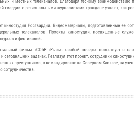
ьных и местных телеканалов. Благодаря тесному взаимодействию п
ой гвардии с региональными журналистами граждане узнают, как ро
т киностудия Росгвардии. Видеоматериалы, подготовленные ее сот
еральных телеканалов. Проекты киностудии, посвященные служе
курсов и фестивалей.
нтальный фильм «СОБР «Рысь»: особый почерк» повествует о сл
и сегодняшних задачах. Реализуя этот проект, сотрудники киностуд
енных преступников, в командировках на Северном Кавказе, на учен
о сотрудничества.