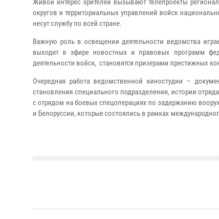
Живой интерес зрителей вызывают телепроекты регионал
округов и территориальных управлений войск национальн
несут службу по всей стране.
Важную роль в освещении деятельности ведомства играе
выходят в эфире новостных и правовых программ фед
деятельности войск,
становятся призерами престижных кон
Очередная работа ведомственной киностудии – докуме
становления специального подразделения, истории отряда 
с отрядом на боевых спецоперациях по задержанию вооруж
и Белоруссии, которые состоялись в рамках международног