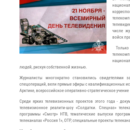
национа
корреспо
телеком
телевиде
числе жу
войск пр
Только 
телекомп
национал
людей, рискуя собственной жизнью.
Журналисты многократно становились свидетелями з
спецопераций, вели прямые эфиры с квалификационных ис
Арктике, всероссийское оперативно-стратегическое учение 
Среди ярких телевизионных проектов этого года - доку
телевизионное реалити-шоу «Солдатки. Спецназ» теле
программы «Смотр» НТВ, тематические выпуски програ
телеканалах «Россия 1», ОТР, специальные проекты телекан