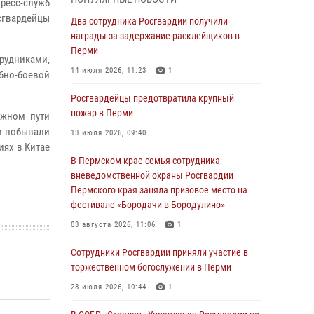
ресс-служб
сгвардейцы
В Пермском крае семья сотрудника
Два сотрудника Росгвардии получили
вневедомственной охраны Росгвардии
награды за задержание расклейщиков в
Пермского края заняла призовое место на
Перми
рудниками,
фестивале «Бородачи в Бородулино»
14 июля 2026, 11:23
1
бно-боевой
03 августа 2026, 11:06
1
Росгвардейцы предотвратила крупный
В Пермском крае росгвардейцы провели
пожар в Перми
ожном пути
«Урок мужества» для юных спортсменов
ии побывали
13 июля 2026, 09:40
иях в Китае
03 августа 2026, 10:59
1
В Пермском крае семья сотрудника
Росгвардеец спас тонущую женщину в
вневедомственной охраны Росгвардии
Пермском крае
Пермского края заняла призовое место на
фестивале «Бородачи в Бородулино»
30 июля 2026, 05:19
03 августа 2026, 11:06
1
Сотрудники Росгвардии приняли участие в
торжественном богослужении в Перми
Сотрудники Росгвардии приняли участие в
торжественном богослужении в Перми
28 июля 2026, 10:44
1
28 июля 2026, 10:44
1
Росгвардейцы оказали силовую поддержку
при задержании участников преступной