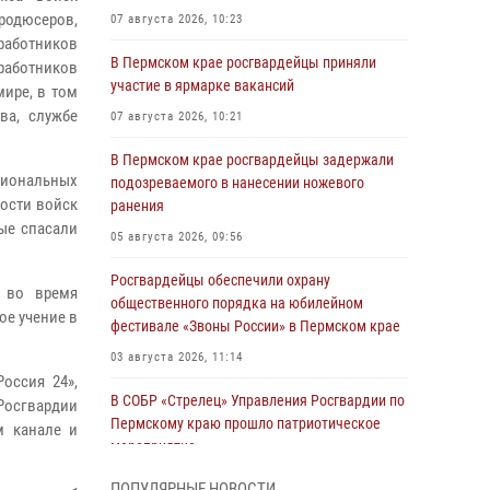
родюсеров,
07 августа 2026, 10:23
работников
В Пермском крае росгвардейцы приняли
аботников
участие в ярмарке вакансий
мире, в том
ва, службе
07 августа 2026, 10:21
В Пермском крае росгвардейцы задержали
иональных
подозреваемого в нанесении ножевого
ости войск
ранения
ые спасали
05 августа 2026, 09:56
Росгвардейцы обеспечили охрану
в во время
общественного порядка на юбилейном
ое учение в
фестивале «Звоны России» в Пермском крае
03 августа 2026, 11:14
оссия 24»,
В СОБР «Стрелец» Управления Росгвардии по
Росгвардии
Пермскому краю прошло патриотическое
м канале и
мероприятие
03 августа 2026, 11:09
ПОПУЛЯРНЫЕ НОВОСТИ