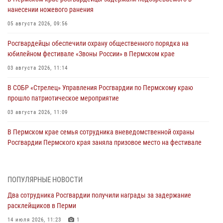
нанесении ножевого ранения
05 августа 2026, 09:56
Росгвардейцы обеспечили охрану общественного порядка на
юбилейном фестивале «Звоны России» в Пермском крае
03 августа 2026, 11:14
В СОБР «Стрелец» Управления Росгвардии по Пермскому краю
прошло патриотическое мероприятие
03 августа 2026, 11:09
В Пермском крае семья сотрудника вневедомственной охраны
Росгвардии Пермского края заняла призовое место на фестивале
«Бородачи в Бородулино»
03 августа 2026, 11:06
1
ПОПУЛЯРНЫЕ НОВОСТИ
В Пермском крае росгвардейцы провели «Урок мужества» для
Два сотрудника Росгвардии получили награды за задержание
юных спортсменов
расклейщиков в Перми
03 августа 2026, 10:59
1
14 июля 2026, 11:23
1