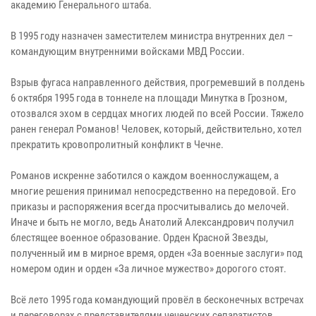
академию Генерального штаба.
В 1995 году назначен заместителем министра внутренних дел –
командующим внутренними войсками МВД России.
Взрыв фугаса направленного действия, прогремевший в полдень
6 октября 1995 года в тоннеле на площади Минутка в Грозном,
отозвался эхом в сердцах многих людей по всей России. Тяжело
ранен генерал Романов! Человек, который, действительно, хотел
прекратить кровопролитный конфликт в Чечне.
Романов искренне заботился о каждом военнослужащем, а
многие решения принимал непосредственно на передовой. Его
приказы и распоряжения всегда просчитывались до мелочей.
Иначе и быть не могло, ведь Анатолий Александрович получил
блестящее военное образование. Орден Красной Звезды,
полученный им в мирное время, орден «За военные заслуги» под
номером один и орден «За личное мужество» дорогого стоят.
Всё лето 1995 года командующий провёл в бесконечных встречах
и переговорах с представителями чеченских сепаратистов.