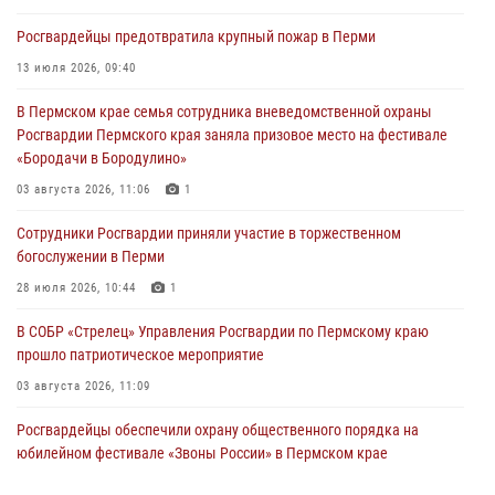
Росгвардеец спас тонущую женщину в Пермском крае
Росгвардейцы предотвратила крупный пожар в Перми
30 июля 2026, 05:19
13 июля 2026, 09:40
Сотрудники Росгвардии приняли участие в торжественном
В Пермском крае семья сотрудника вневедомственной охраны
богослужении в Перми
Росгвардии Пермского края заняла призовое место на фестивале
28 июля 2026, 10:44
1
«Бородачи в Бородулино»
Росгвардейцы оказали силовую поддержку при задержании
03 августа 2026, 11:06
1
участников преступной группы в Пермском крае
Сотрудники Росгвардии приняли участие в торжественном
28 июля 2026, 06:15
богослужении в Перми
28 июля 2026, 10:44
1
В СОБР «Стрелец» Управления Росгвардии по Пермскому краю
прошло патриотическое мероприятие
03 августа 2026, 11:09
Росгвардейцы обеспечили охрану общественного порядка на
юбилейном фестивале «Звоны России» в Пермском крае
03 августа 2026, 11:14