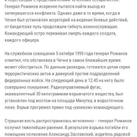
Генерал Романов искренне пытался найти выход из
затянувшегося конфликта. Однако даже в то время, когда в
Чечне был установлен мораторий на ведение боевых действий,
от бандитских пуль продолжали гибнуть военнослужащие.
Командующий остро переживал смерть каждого солдата,
каждого офицера.
На служебном совещании 5 октября 1995 года генерал Романов
отметил, что обстановка в Чечне в самое ближайшее время
может обостриться. По данным разведки, готовится целая серия
террористических актов и диверсий против подразделений
федеральных войск. На следующий день в 12.45 на него было
совершено покушение. Радиоуправляемый фугас,
эквивалентный 30 килограммам взрывчатого вещества, был
установлен под мостом на площади Минутка, в водосточном
люке. Взрыв прогремел прямо под «уазиком» командующего.
Страшная весть распространилась мгновенно - генерал Романов
получил тяжелейшие ранения. В результате взрыва погибли его
помощник полковник Александр Заславский, водитель рядовой