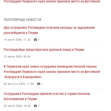
Росгвардии Пермского края заняла призовое место на фестивале
«Бородачи в Бородулино»
03 августа 2026, 11:06
1
ПОПУЛЯРНЫЕ НОВОСТИ
В Пермском крае росгвардейцы провели «Урок мужества» для
Два сотрудника Росгвардии получили награды за задержание
юных спортсменов
расклейщиков в Перми
03 августа 2026, 10:59
1
14 июля 2026, 11:23
1
Росгвардеец спас тонущую женщину в Пермском крае
Росгвардейцы предотвратила крупный пожар в Перми
30 июля 2026, 05:19
13 июля 2026, 09:40
Сотрудники Росгвардии приняли участие в торжественном
В Пермском крае семья сотрудника вневедомственной охраны
богослужении в Перми
Росгвардии Пермского края заняла призовое место на фестивале
28 июля 2026, 10:44
1
«Бородачи в Бородулино»
Росгвардейцы оказали силовую поддержку при задержании
03 августа 2026, 11:06
1
участников преступной группы в Пермском крае
Сотрудники Росгвардии приняли участие в торжественном
28 июля 2026, 06:15
богослужении в Перми
28 июля 2026, 10:44
1