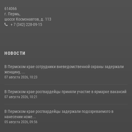
Росгвардейцы провели познавательный урок для юных пермяков
614066
17 июля 2026, 10:34
2
г. Пермь,
шоссе Космонавтов, д. 113
+ 7 (342) 228-09-15
НОВОСТИ
В Пермском крае сотрудники вневедомственной охраны задержали
женщину, ...
07 августа 2026, 10:23
В Пермском крае росгвардейцы приняли участие в ярмарке вакансий
07 августа 2026, 10:21
В Пермском крае росгвардейцы задержали подозреваемого в
нанесении ноже...
05 августа 2026, 09:56