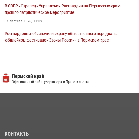
В СОБР «Стрелец» Управления Росгвардии по Пермскому краю
прошло патриотическое мероприятие
03 августа 2026, 11:09
Росгвардейцы обеспечили охрану общественного порядка на
юбилейном фестивале «Звоны России» в Пермском крае
03 августа 2026, 11:14
Заместитель директора Росгвардии Герой России генерал-
полковник Алексей Кузьменков поздравил специалистов
ветеринарно-санитарной службы с годовщиной образования
Пермский край
Официальный сайт губернатора и Правительства
13 июля 2026, 10:43
В Росгвардии прошла военно-научная конференция по обобщению
боевого опыта
09 июля 2026, 06:36
Росгвардеец спас тонущую женщину в Пермском крае
30 июля 2026, 05:19
КОНТАКТЫ