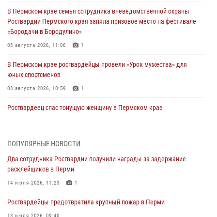
В Пермском крае семья сотрудника вневедомственной охраны
Росгвардии Пермского края заняла призовое место на фестивале
«Бородачи в Бородулино»
03 августа 2026, 11:06
1
В Пермском крае росгвардейцы провели «Урок мужества» для
юных спортсменов
03 августа 2026, 10:59
1
Росгвардеец спас тонущую женщину в Пермском крае
30 июля 2026, 05:19
Сотрудники Росгвардии приняли участие в торжественном
ПОПУЛЯРНЫЕ НОВОСТИ
богослужении в Перми
Два сотрудника Росгвардии получили награды за задержание
28 июля 2026, 10:44
1
расклейщиков в Перми
Росгвардейцы оказали силовую поддержку при задержании
14 июля 2026, 11:23
1
участников преступной группы в Пермском крае
Росгвардейцы предотвратила крупный пожар в Перми
28 июля 2026, 06:15
13 июля 2026, 09:40