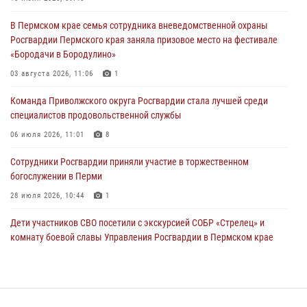
Сотрудник СОБР «Стрелец» провели встречу в рамках
В Пермском крае семья сотрудника вневедомственной охраны
ведомственной акции «Каникулы с Росгвардией»
Росгвардии Пермского края заняла призовое место на фестивале
24 июля 2026, 08:45
2
«Бородачи в Бородулино»
Юные защитники порядка: росгвардейцы провели день в клубе
03 августа 2026, 11:06
1
«Апельсин» города Верещагино
Команда Приволжского округа Росгвардии стала лучшей среди
24 июля 2026, 08:43
специалистов продовольственной службы
06 июля 2026, 11:01
8
Сотрудники Росгвардии приняли участие в торжественном
богослужении в Перми
28 июля 2026, 10:44
1
Дети участников СВО посетили с экскурсией СОБР «Стрелец» и
комнату боевой славы Управления Росгвардии в Пермском крае
07 июля 2026, 11:00
4
В Пермском крае сотрудники вневедомственной охраны
Росгвардии приняли участие в народном празднике