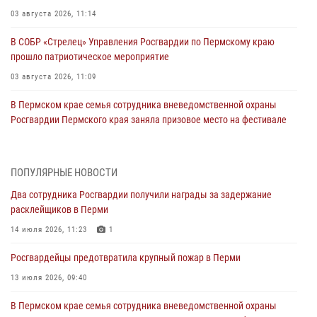
03 августа 2026, 11:14
В СОБР «Стрелец» Управления Росгвардии по Пермскому краю
прошло патриотическое мероприятие
03 августа 2026, 11:09
В Пермском крае семья сотрудника вневедомственной охраны
Росгвардии Пермского края заняла призовое место на фестивале
«Бородачи в Бородулино»
03 августа 2026, 11:06
1
ПОПУЛЯРНЫЕ НОВОСТИ
В Пермском крае росгвардейцы провели «Урок мужества» для
Два сотрудника Росгвардии получили награды за задержание
юных спортсменов
расклейщиков в Перми
03 августа 2026, 10:59
1
14 июля 2026, 11:23
1
Росгвардеец спас тонущую женщину в Пермском крае
Росгвардейцы предотвратила крупный пожар в Перми
30 июля 2026, 05:19
13 июля 2026, 09:40
Сотрудники Росгвардии приняли участие в торжественном
В Пермском крае семья сотрудника вневедомственной охраны
богослужении в Перми