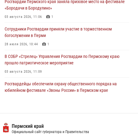
Росгвардии Пермского края заняла призовое место на фестивале
28 июля 2026, 10:44
1
«Бородачи в Бородулино»
Росгвардейцы оказали силовую поддержку при задержании
03 августа 2026, 11:06
1
участников преступной группы в Пермском крае
Сотрудники Росгвардии приняли участие в торжественном
28 июля 2026, 06:15
богослужении в Перми
28 июля 2026, 10:44
1
В СОБР «Стрелец» Управления Росгвардии по Пермскому краю
прошло патриотическое мероприятие
03 августа 2026, 11:09
Росгвардейцы обеспечили охрану общественного порядка на
юбилейном фестивале «Звоны России» в Пермском крае
03 августа 2026, 11:14
Заместитель директора Росгвардии Герой России генерал-
полковник Алексей Кузьменков поздравил специалистов
ветеринарно-санитарной службы с годовщиной образования
Пермский край
Официальный сайт губернатора и Правительства
13 июля 2026, 10:43