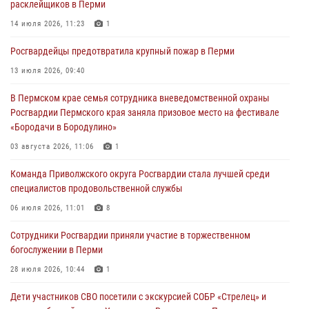
расклейщиков в Перми
Росгвардейцы оказали силовую поддержку при задержании
14 июля 2026, 11:23
1
участников преступной группы в Пермском крае
Росгвардейцы предотвратила крупный пожар в Перми
28 июля 2026, 06:15
13 июля 2026, 09:40
Сотрудник СОБР «Стрелец» провели встречу в рамках
В Пермском крае семья сотрудника вневедомственной охраны
ведомственной акции «Каникулы с Росгвардией»
Росгвардии Пермского края заняла призовое место на фестивале
24 июля 2026, 08:45
2
«Бородачи в Бородулино»
Юные защитники порядка: росгвардейцы провели день в клубе
03 августа 2026, 11:06
1
«Апельсин» города Верещагино
Команда Приволжского округа Росгвардии стала лучшей среди
24 июля 2026, 08:43
специалистов продовольственной службы
06 июля 2026, 11:01
8
Сотрудники Росгвардии приняли участие в торжественном
богослужении в Перми
28 июля 2026, 10:44
1
Дети участников СВО посетили с экскурсией СОБР «Стрелец» и