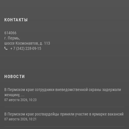
Росгвардейцы провели познавательный урок для юных пермяков
17 июля 2026, 10:34
2
КОНТАКТЫ
Сотрудник СОБР «Стрелец» провели встречу в рамках
ведомственной акции «Каникулы с Росгвардией»
614066
24 июля 2026, 08:45
2
г. Пермь,
шоссе Космонавтов, д. 113
+ 7 (342) 228-09-15
НОВОСТИ
В Пермском крае сотрудники вневедомственной охраны задержали
женщину, ...
07 августа 2026, 10:23
В Пермском крае росгвардейцы приняли участие в ярмарке вакансий
07 августа 2026, 10:21