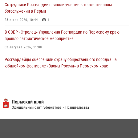
Сотрудники Росгвардии приняли участие в торжественном
28 июля 2026, 06:15
богослужении в Перми
28 июля 2026, 10:44
1
В СОБР «Стрелец» Управления Росгвардии по Пермскому краю
прошло патриотическое мероприятие
03 августа 2026, 11:09
Росгвардейцы обеспечили охрану общественного порядка на
юбилейном фестивале «Звоны России» в Пермском крае
03 августа 2026, 11:14
Заместитель директора Росгвардии Герой России генерал-
полковник Алексей Кузьменков поздравил специалистов
ветеринарно-санитарной службы с годовщиной образования
Пермский край
Официальный сайт губернатора и Правительства
13 июля 2026, 10:43
Росгвардеец спас тонущую женщину в Пермском крае
30 июля 2026, 05:19