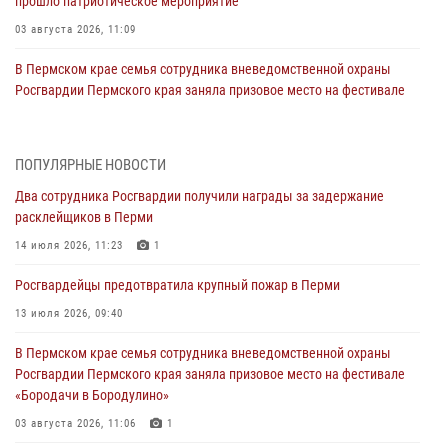
прошло патриотическое мероприятие
03 августа 2026, 11:09
В Пермском крае семья сотрудника вневедомственной охраны
Росгвардии Пермского края заняла призовое место на фестивале
«Бородачи в Бородулино»
03 августа 2026, 11:06
1
ПОПУЛЯРНЫЕ НОВОСТИ
В Пермском крае росгвардейцы провели «Урок мужества» для
Два сотрудника Росгвардии получили награды за задержание
юных спортсменов
расклейщиков в Перми
03 августа 2026, 10:59
1
14 июля 2026, 11:23
1
Росгвардеец спас тонущую женщину в Пермском крае
Росгвардейцы предотвратила крупный пожар в Перми
30 июля 2026, 05:19
13 июля 2026, 09:40
Сотрудники Росгвардии приняли участие в торжественном
В Пермском крае семья сотрудника вневедомственной охраны
богослужении в Перми
Росгвардии Пермского края заняла призовое место на фестивале
28 июля 2026, 10:44
1
«Бородачи в Бородулино»
Росгвардейцы оказали силовую поддержку при задержании
03 августа 2026, 11:06
1
участников преступной группы в Пермском крае