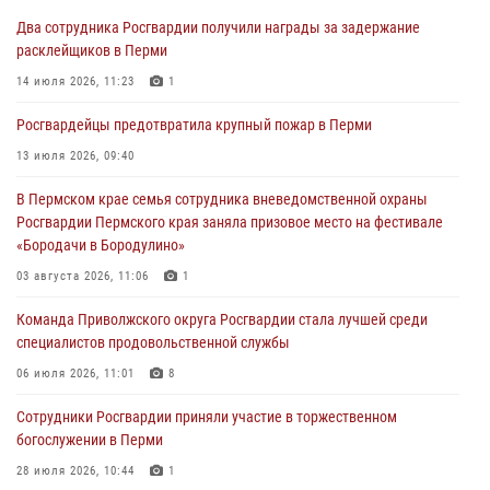
богослужении в Перми
Два сотрудника Росгвардии получили награды за задержание
28 июля 2026, 10:44
1
расклейщиков в Перми
Росгвардейцы оказали силовую поддержку при задержании
14 июля 2026, 11:23
1
участников преступной группы в Пермском крае
Росгвардейцы предотвратила крупный пожар в Перми
28 июля 2026, 06:15
13 июля 2026, 09:40
Сотрудник СОБР «Стрелец» провели встречу в рамках
В Пермском крае семья сотрудника вневедомственной охраны
ведомственной акции «Каникулы с Росгвардией»
Росгвардии Пермского края заняла призовое место на фестивале
24 июля 2026, 08:45
2
«Бородачи в Бородулино»
Юные защитники порядка: росгвардейцы провели день в клубе
03 августа 2026, 11:06
1
«Апельсин» города Верещагино
Команда Приволжского округа Росгвардии стала лучшей среди
24 июля 2026, 08:43
специалистов продовольственной службы
06 июля 2026, 11:01
8
Сотрудники Росгвардии приняли участие в торжественном
богослужении в Перми
28 июля 2026, 10:44
1