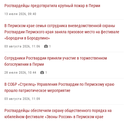
Росгвардеец спас тонущую женщину в Пермском крае
Росгвардейцы предотвратила крупный пожар в Перми
30 июля 2026, 05:19
13 июля 2026, 09:40
Сотрудники Росгвардии приняли участие в торжественном
В Пермском крае семья сотрудника вневедомственной охраны
богослужении в Перми
Росгвардии Пермского края заняла призовое место на фестивале
28 июля 2026, 10:44
1
«Бородачи в Бородулино»
Росгвардейцы оказали силовую поддержку при задержании
03 августа 2026, 11:06
1
участников преступной группы в Пермском крае
Сотрудники Росгвардии приняли участие в торжественном
28 июля 2026, 06:15
богослужении в Перми
28 июля 2026, 10:44
1
В СОБР «Стрелец» Управления Росгвардии по Пермскому краю
прошло патриотическое мероприятие
03 августа 2026, 11:09
Росгвардейцы обеспечили охрану общественного порядка на
юбилейном фестивале «Звоны России» в Пермском крае
03 августа 2026, 11:14