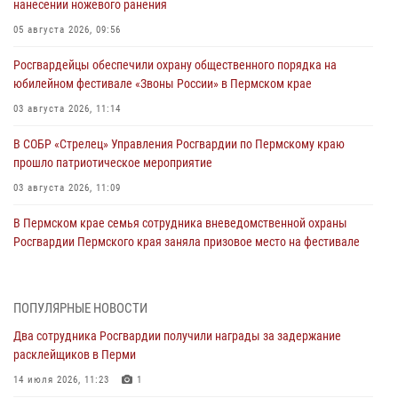
нанесении ножевого ранения
05 августа 2026, 09:56
Росгвардейцы обеспечили охрану общественного порядка на
юбилейном фестивале «Звоны России» в Пермском крае
03 августа 2026, 11:14
В СОБР «Стрелец» Управления Росгвардии по Пермскому краю
прошло патриотическое мероприятие
03 августа 2026, 11:09
В Пермском крае семья сотрудника вневедомственной охраны
Росгвардии Пермского края заняла призовое место на фестивале
«Бородачи в Бородулино»
03 августа 2026, 11:06
1
ПОПУЛЯРНЫЕ НОВОСТИ
В Пермском крае росгвардейцы провели «Урок мужества» для
Два сотрудника Росгвардии получили награды за задержание
юных спортсменов
расклейщиков в Перми
03 августа 2026, 10:59
1
14 июля 2026, 11:23
1