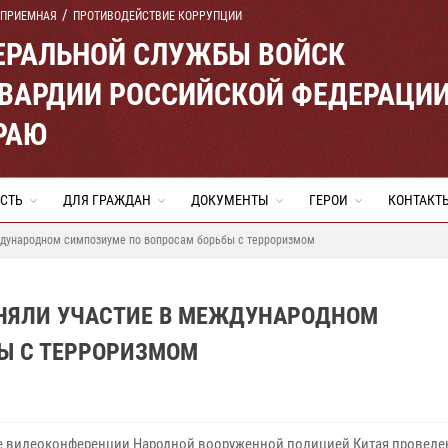
 ПРИЕМНАЯ
ПРОТИВОДЕЙСТВИЕ КОРРУПЦИИ
ЕРАЛЬНОЙ СЛУЖБЫ ВОЙСК
ВАРДИИ РОССИЙСКОЙ ФЕДЕРАЦИ
РАЮ
СТЬ
ДЛЯ ГРАЖДАН
ДОКУМЕНТЫ
ГЕРОИ
КОНТАКТ
ждународном симпозиуме по вопросам борьбы с терроризмом
НЯЛИ УЧАСТИЕ В МЕЖДУНАРОДНОМ
Ы С ТЕРРОРИЗМОМ
е видеоконференции Народной вооруженной полицией Китая проведе