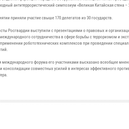
одный антитеррористический симпозиум «Великая Китайская стена – 
ятии приняли участие свыше 170 делегатов из 30 государств.
сты Росгвардии выступили с презентациями о правовых и организа
 международного сотрудничества в сфере борьбы с терроризмом и экс
о применении робототехнических комплексов при проведении специа
тий.
м международного форума его участниками высказано всеобщее мнен
 и консолидации совместных усилий в интересах эффективного проти
ера.