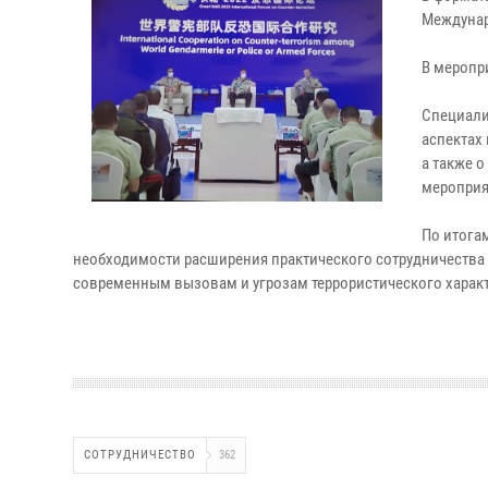
Междунар
В меропри
Специали
аспектах
а также 
мероприя
По итога
необходимости расширения практического сотрудничества
современным вызовам и угрозам террористического характ
СОТРУДНИЧЕСТВО
362