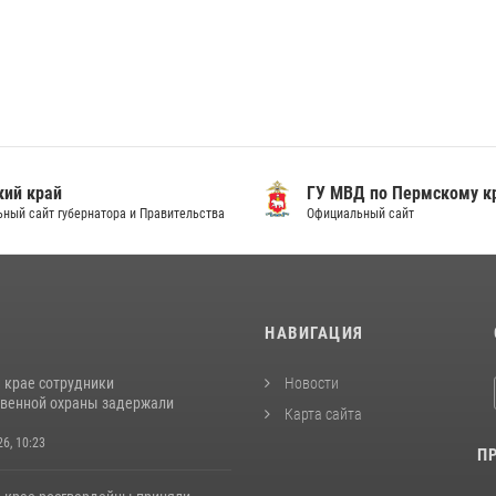
ий край
ГУ МВД по Пермскому к
ный сайт губернатора и Правительства
Официальный сайт
И
НАВИГАЦИЯ
 крае сотрудники
Новости
венной охраны задержали
Карта сайта
26, 10:23
П