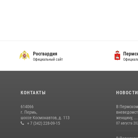
Росгвардия
Пермск
Официальный сайт
Официаль
КОНТАКТЫ
НОВОСТ
614066
В Пермском
г. Пермь,
вневедомст
шоссе Космонавтов, д. 113
женщину, ...
+ 7 (342) 228-09-15
07 августа 20