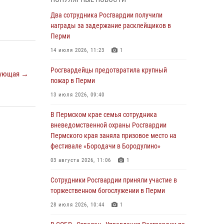
В Пермском крае семья сотрудника
Два сотрудника Росгвардии получили
вневедомственной охраны Росгвардии
награды за задержание расклейщиков в
Пермского края заняла призовое место на
Перми
фестивале «Бородачи в Бородулино»
14 июля 2026, 11:23
1
03 августа 2026, 11:06
1
Росгвардейцы предотвратила крупный
ующая →
В Пермском крае росгвардейцы провели
пожар в Перми
«Урок мужества» для юных спортсменов
13 июля 2026, 09:40
03 августа 2026, 10:59
1
В Пермском крае семья сотрудника
Росгвардеец спас тонущую женщину в
вневедомственной охраны Росгвардии
Пермском крае
Пермского края заняла призовое место на
фестивале «Бородачи в Бородулино»
30 июля 2026, 05:19
03 августа 2026, 11:06
1
Сотрудники Росгвардии приняли участие в
торжественном богослужении в Перми
Сотрудники Росгвардии приняли участие в
торжественном богослужении в Перми
28 июля 2026, 10:44
1
28 июля 2026, 10:44
1
Росгвардейцы оказали силовую поддержку
при задержании участников преступной