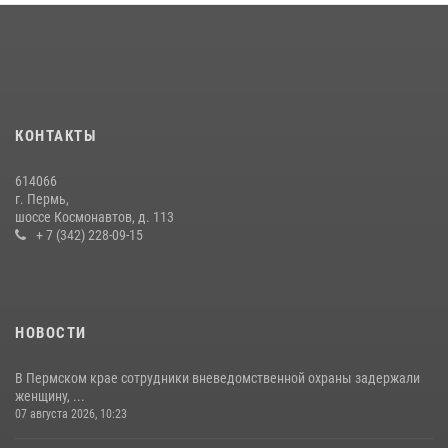
В Росгвардии прошла военно-научная конференция по обобщению
боевого опыта
09 июля 2026, 06:36
Росгвардеец спас тонущую женщину в Пермском крае
30 июля 2026, 05:19
КОНТАКТЫ
Росгвардейцы провели познавательный урок для юных пермяков
614066
17 июля 2026, 10:34
2
г. Пермь,
шоссе Космонавтов, д. 113
+ 7 (342) 228-09-15
НОВОСТИ
В Пермском крае сотрудники вневедомственной охраны задержали
женщину, ...
07 августа 2026, 10:23