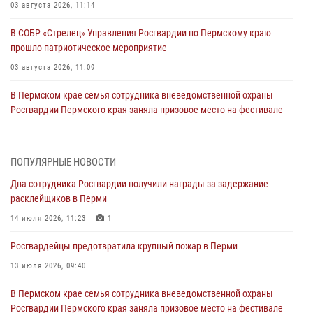
03 августа 2026, 11:14
В СОБР «Стрелец» Управления Росгвардии по Пермскому краю
прошло патриотическое мероприятие
03 августа 2026, 11:09
В Пермском крае семья сотрудника вневедомственной охраны
Росгвардии Пермского края заняла призовое место на фестивале
«Бородачи в Бородулино»
03 августа 2026, 11:06
1
ПОПУЛЯРНЫЕ НОВОСТИ
В Пермском крае росгвардейцы провели «Урок мужества» для
Два сотрудника Росгвардии получили награды за задержание
юных спортсменов
расклейщиков в Перми
03 августа 2026, 10:59
1
14 июля 2026, 11:23
1
Росгвардеец спас тонущую женщину в Пермском крае
Росгвардейцы предотвратила крупный пожар в Перми
30 июля 2026, 05:19
13 июля 2026, 09:40
Сотрудники Росгвардии приняли участие в торжественном
В Пермском крае семья сотрудника вневедомственной охраны
богослужении в Перми
Росгвардии Пермского края заняла призовое место на фестивале