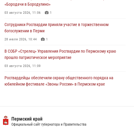
28 июля 2026, 10:44
1
«Бородачи в Бородулино»
Росгвардейцы оказали силовую поддержку при задержании
03 августа 2026, 11:06
1
участников преступной группы в Пермском крае
Сотрудники Росгвардии приняли участие в торжественном
28 июля 2026, 06:15
богослужении в Перми
28 июля 2026, 10:44
1
В СОБР «Стрелец» Управления Росгвардии по Пермскому краю
прошло патриотическое мероприятие
03 августа 2026, 11:09
Росгвардейцы обеспечили охрану общественного порядка на
юбилейном фестивале «Звоны России» в Пермском крае
03 августа 2026, 11:14
Заместитель директора Росгвардии Герой России генерал-
полковник Алексей Кузьменков поздравил специалистов
ветеринарно-санитарной службы с годовщиной образования
Пермский край
Официальный сайт губернатора и Правительства
13 июля 2026, 10:43