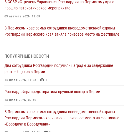
В СОБР «Стрелец» Управления Росгвардии по Пермскому краю
прошло патриотическое мероприятие
03 августа 2026, 11:09
В Пермском крае семья сотрудника вневедомственной охраны
Росгвардии Пермского края заняла призовое место на фестивале
«Бородачи в Бородулино»
03 августа 2026, 11:06
1
ПОПУЛЯРНЫЕ НОВОСТИ
В Пермском крае росгвардейцы провели «Урок мужества» для
Два сотрудника Росгвардии получили награды за задержание
юных спортсменов
расклейщиков в Перми
03 августа 2026, 10:59
1
14 июля 2026, 11:23
1
Росгвардеец спас тонущую женщину в Пермском крае
Росгвардейцы предотвратила крупный пожар в Перми
30 июля 2026, 05:19
13 июля 2026, 09:40
Сотрудники Росгвардии приняли участие в торжественном
В Пермском крае семья сотрудника вневедомственной охраны
богослужении в Перми
Росгвардии Пермского края заняла призовое место на фестивале
28 июля 2026, 10:44
1
«Бородачи в Бородулино»