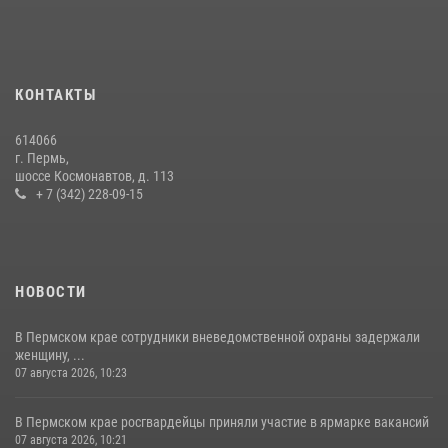
Росгвардейцы провели познавательный урок для юных пермяков
17 июля 2026, 10:34
2
КОНТАКТЫ
Сотрудник СОБР «Стрелец» провели встречу в рамках
ведомственной акции «Каникулы с Росгвардией»
614066
24 июля 2026, 08:45
2
г. Пермь,
шоссе Космонавтов, д. 113
+ 7 (342) 228-09-15
НОВОСТИ
В Пермском крае сотрудники вневедомственной охраны задержали
женщину, ...
07 августа 2026, 10:23
В Пермском крае росгвардейцы приняли участие в ярмарке вакансий
07 августа 2026, 10:21