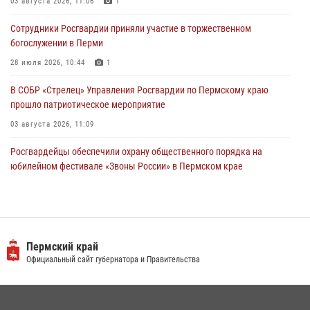
Росгвардейцы оказали силовую поддержку при задержании
03 августа 2026, 11:06
1
участников преступной группы в Пермском крае
Сотрудники Росгвардии приняли участие в торжественном
28 июля 2026, 06:15
богослужении в Перми
28 июля 2026, 10:44
1
В СОБР «Стрелец» Управления Росгвардии по Пермскому краю
прошло патриотическое мероприятие
03 августа 2026, 11:09
Росгвардейцы обеспечили охрану общественного порядка на
юбилейном фестивале «Звоны России» в Пермском крае
03 августа 2026, 11:14
Заместитель директора Росгвардии Герой России генерал-
полковник Алексей Кузьменков поздравил специалистов
ветеринарно-санитарной службы с годовщиной образования
Пермский край
Официальный сайт губернатора и Правительства
13 июля 2026, 10:43
Росгвардеец спас тонущую женщину в Пермском крае
30 июля 2026, 05:19