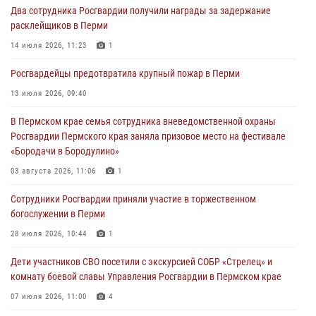
Два сотрудника Росгвардии получили награды за задержание
28 июля 2026, 10:44
1
расклейщиков в Перми
Росгвардейцы оказали силовую поддержку при задержании
14 июля 2026, 11:23
1
участников преступной группы в Пермском крае
Росгвардейцы предотвратила крупный пожар в Перми
28 июля 2026, 06:15
13 июля 2026, 09:40
Сотрудник СОБР «Стрелец» провели встречу в рамках
В Пермском крае семья сотрудника вневедомственной охраны
ведомственной акции «Каникулы с Росгвардией»
Росгвардии Пермского края заняла призовое место на фестивале
24 июля 2026, 08:45
2
«Бородачи в Бородулино»
Юные защитники порядка: росгвардейцы провели день в клубе
03 августа 2026, 11:06
1
«Апельсин» города Верещагино
Сотрудники Росгвардии приняли участие в торжественном
24 июля 2026, 08:43
богослужении в Перми
28 июля 2026, 10:44
1
Дети участников СВО посетили с экскурсией СОБР «Стрелец» и
комнату боевой славы Управления Росгвардии в Пермском крае
07 июля 2026, 11:00
4