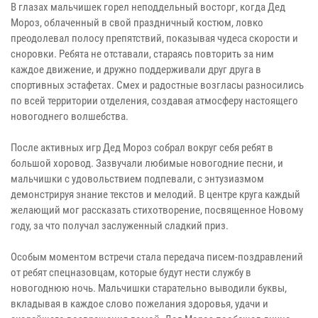
В глазах мальчишек горел неподдельный восторг, когда Дед
Мороз, облаченный в свой праздничный костюм, ловко
преодолевал полосу препятствий, показывая чудеса скорости и
сноровки. Ребята не отставали, стараясь повторить за ним
каждое движение, и дружно поддерживали друг друга в
спортивных эстафетах. Смех и радостные возгласы разносились
по всей территории отделения, создавая атмосферу настоящего
новогоднего волшебства.
После активных игр Дед Мороз собрал вокруг себя ребят в
большой хоровод. Зазвучали любимые новогодние песни, и
мальчишки с удовольствием подпевали, с энтузиазмом
демонстрируя знание текстов и мелодий. В центре круга каждый
желающий мог рассказать стихотворение, посвященное Новому
году, за что получал заслуженный сладкий приз.
Особым моментом встречи стала передача писем-поздравлений
от ребят спецназовцам, которые будут нести службу в
новогоднюю ночь. Мальчишки старательно выводили буквы,
вкладывая в каждое слово пожелания здоровья, удачи и